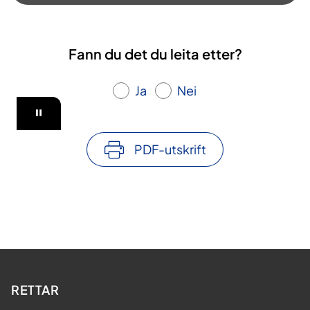
a
v
Fann du det du leita etter?
v
Ja
Nei
i
d
PDF-utskrift
e
o
RETTAR