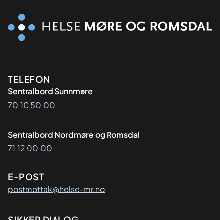
Kontaktinformasjon
TELEFON
Sentralbord Sunnmøre
70 10 50 00
Sentralbord Nordmøre og Romsdal
71 12 00 00
E-POST
postmottak@helse-mr.no
SIKKER DIALOG