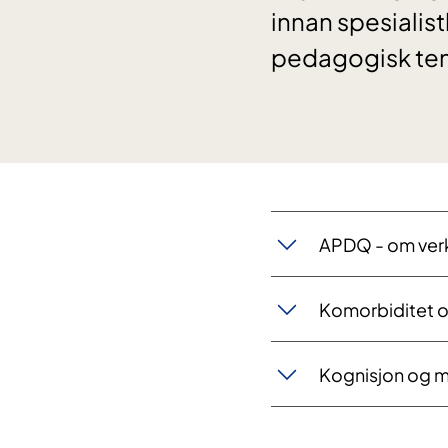
innan spesiali
pedagogisk ten
APDQ - om verk
Komorbiditet o
Kognisjon og 