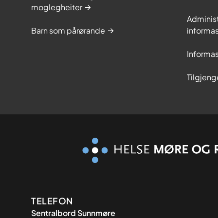
moglegheiter
Adminis
Barn som pårørande
informas
Informas
Tilgjeng
Kontaktinformasjon
TELEFON
Sentralbord Sunnmøre