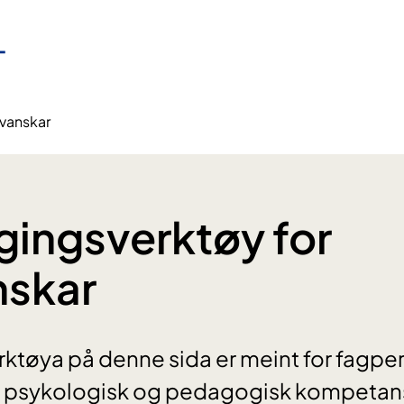
evanskar
gingsverktøy for
nskar
rktøya på denne sida er meint for fagp
, psykologisk og pedagogisk kompetans