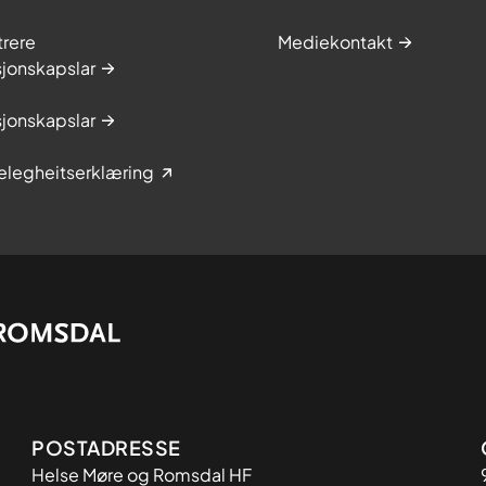
trere
Mediekontakt
jonskapslar
jonskapslar
elegheitserklæring
Adresse
POSTADRESSE
Helse Møre og Romsdal HF