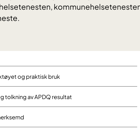
sthelsetenesten, kommunehelsetenesten
este.
tøyet og praktisk bruk
g tolkning av APDQ resultat
merksemd