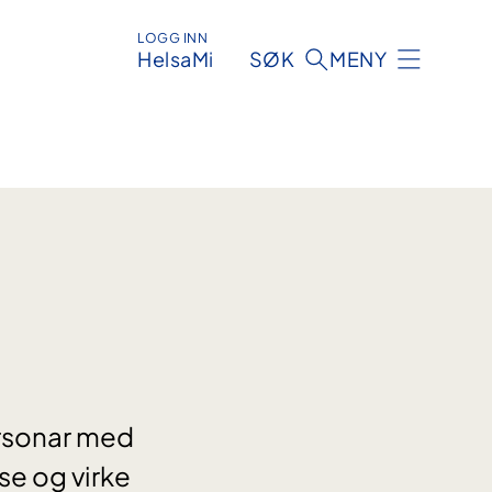
LOGG INN
HelsaMi
SØK
MENY
ersonar med
e og virke