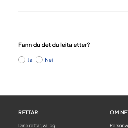
Fann du det du leita etter?
Ja
Nei
RETTAR
OM NE
Dine rettar, val og
Personv