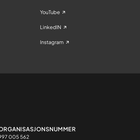
YouTube
LinkedIN
Instagram
Organisasjon
ORGANISASJONSNUMMER
997 005 562