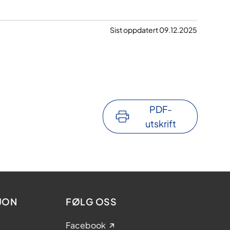
Sist oppdatert 09.12.2025
PDF-
utskrift
JON
FØLG OSS
Facebook