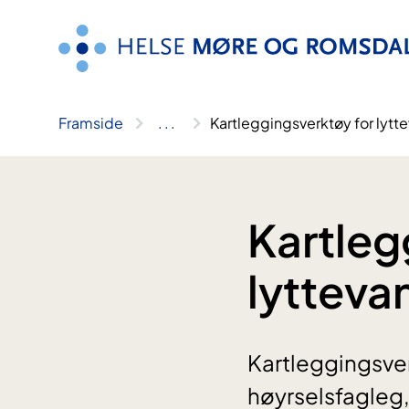
Hopp
til
innhald
Framside
..
.
Kartleggingsverktøy for lytt
Kartleg
lytteva
Kartleggingsve
høyrselsfagleg