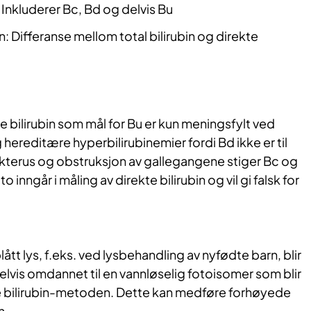
: Inkluderer Bc, Bd og delvis Bu
in: Differanse mellom total bilirubin og direkte
e bilirubin som mål for Bu er kun meningsfylt ved
 hereditære hyperbilirubinemier fordi Bd ikke er til
ikterus og obstruksjon av gallegangene stiger Bc og
 inngår i måling av direkte bilirubin og vil gi falsk for
ått lys, f.eks. ved lysbehandling av nyfødte barn, blir
delvis omdannet til en vannløselig fotoisomer som blir
e bilirubin-metoden. Dette kan medføre forhøyede
n.