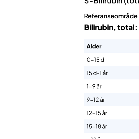
​S-Bilirubin (tot
Referanseområde
Bilirubin, total:
Alder
0-15 d
15 d-1 år
1-9 år
9-12 år
12-15 år
15-18 år