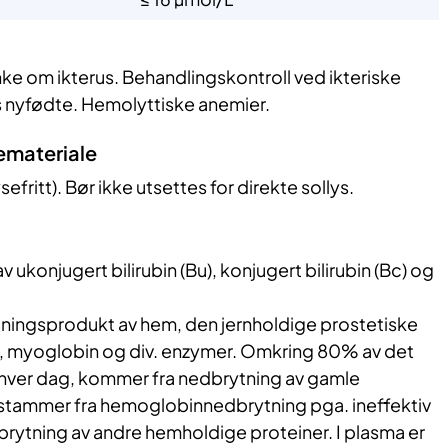
ke om ikterus. Behandlingskontroll ved ikteriske
os nyfødte. Hemolyttiske anemier.
emateriale
fritt). Bør ikke utsettes for direkte sollys.
av ukonjugert bilirubin (Bu), konjugert bilirubin (Bc) og
ytningsprodukt av hem, den jernholdige prostetiske
, myoglobin og div. enzymer. Omkring 80% av det
 hver dag, kommer fra nedbrytning av gamle
 stammer fra hemoglobinnedbrytning pga. ineffektiv
rytning av andre hemholdige proteiner. I plasma er