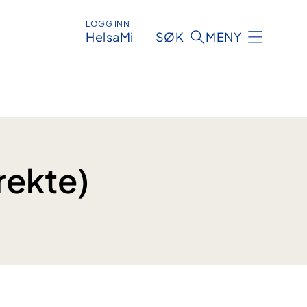
LOGG INN
HelsaMi
SØK
MENY
irekte)