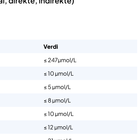
al, direkte, indirekte)
Verdi
≤ 247µmol/L
≤ 10 µmol/L
≤ 5 µmol/L
≤ 8 µmol/L
≤ 10 µmol/L
≤ 12 µmol/L