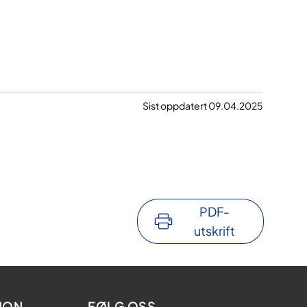
Sist oppdatert 09.04.2025
PDF-
utskrift
JON
FØLG OSS