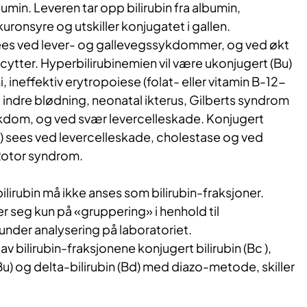
lbumin. Leveren tar opp bilirubin fra albumin,
kuronsyre og utskiller konjugatet i gallen.
ees ved lever- og gallevegssykdommer, og ved økt
cytter. Hyperbilirubinemien vil være ukonjugert (Bu)
 ineffektiv erytropoiese (folat- eller vitamin B-12-
indre blødning, neonatal ikterus, Gilberts syndrom
ykdom, og ved svær levercelleskade. Konjugert
c) sees ved levercelleskade, cholestase og ved
otor syndrom.
ilirubin må ikke anses som bilirubin-fraksjoner.
 seg kun på «gruppering» i henhold til
nder analysering på laboratoriet.
av bilirubin-fraksjonene konjugert bilirubin (Bc ),
(Bu) og delta-bilirubin (Bd) med diazo-metode, skiller