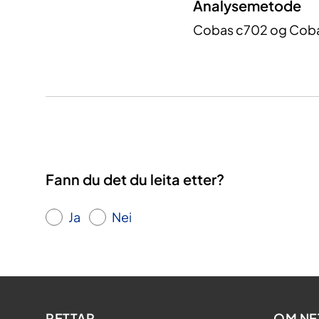
Analysemetode
Cobas c702 og Cobas
Fann du det du leita etter?
Ja
Nei
RETTAR
OM NE