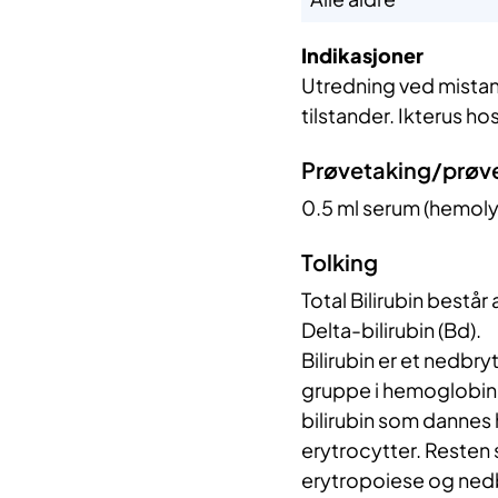
Indikasjoner
Utredning ved mistan
tilstander. Ikterus h
Prøvetaking/prøv
0.5 ml serum (hemolyse
Tolking
Total Bilirubin består 
Delta-bilirubin (Bd).
Bilirubin er et nedbr
gruppe i hemoglobin
bilirubin som dannes
erytrocytter. Resten
erytropoiese og nedb