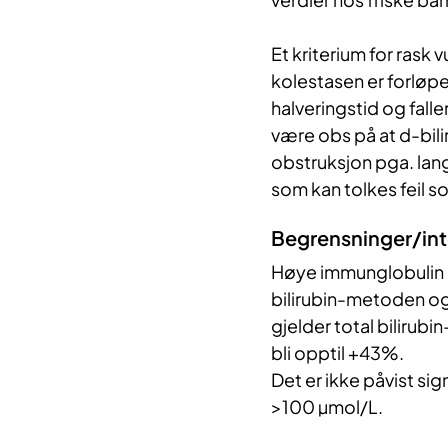
Et kriterium for rask 
kolestasen er forløpet
halveringstid og falle
være obs på at d-bilir
obstruksjon pga. lang 
som kan tolkes feil so
Begrensninger/int
Høye immunglobulin G
bilirubin-metoden og 
gjelder total bilirub
bli opptil +43%.
Det er ikke påvist sig
>100 µmol/L.