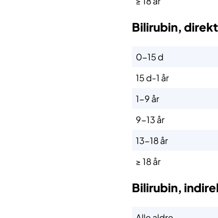
≥ 18 år
Bilirubin, direk
0-15 d
15 d-1 år
1-9 år
9-13 år
13-18 år
≥ 18 år
Bilirubin, indir
Alle aldre