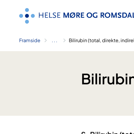
Hopp
til
innhald
Framside
..
.
Bilirubin (total, direkte, indir
Bilirubi