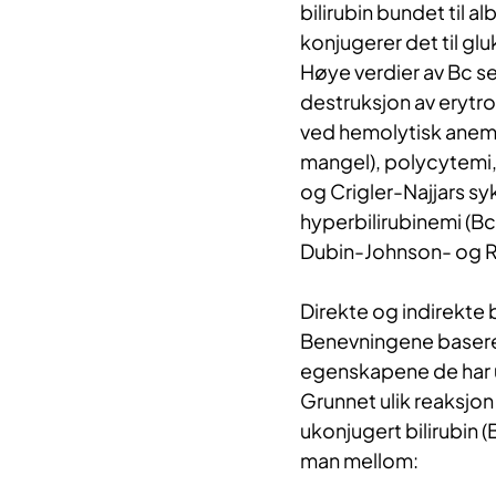
bilirubin bundet til a
konjugerer det til glu
Høye verdier av Bc s
destruksjon av erytro
ved hemolytisk anemi,
mangel), polycytemi, 
og Crigler-Najjars s
hyperbilirubinemi (B
Dubin-Johnson- og R
Direkte og indirekte b
Benevningene baserer
egenskapene de har u
Grunnet ulik reaksjon 
ukonjugert bilirubin 
man mellom: