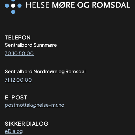
Kontaktinformasjon
TELEFON
Sentralbord Sunnmøre
70 10 50 00
Sentralbord Nordmøre og Romsdal
71 12 00 00
E-POST
postmottak@helse-mr.no
SIKKER DIALOG
eDialog