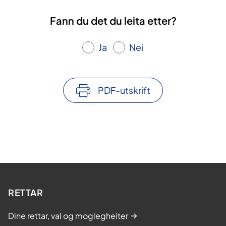
Fann du det du leita etter?
Ja
Nei
PDF-utskrift
RETTAR
Dine rettar, val og moglegheiter