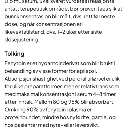
0,5 mL serum. Skal svaret vurderes i relasjon til
antatt terapeutisk område, bør prøven taes slik at
bunnkonsentrasjon blir målt, dvs. rett før neste
dose, og når konsentrasjonen er i
likevektstilstand, dvs. 1-2 uker etter siste
dosejustering.
Tolking
Fenytoin er et hydantoinderivat som blir brukt i
behandling av visse former for epilepsi.
Absorpsjonshastighet ved peroral tilførsel er ulik
for ulike preparatformer, men er relativt langsom,
med maksimal konsentrasjon i serum 4-8 timer
etter inntak. Mellom 80 og 95% blir absorbert.
Omkring 90% av fenytoin i plasma er
proteinbundet, mindre hos nyfødte, gamle, og
hos pasienter med nyre- eller leversvikt.