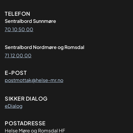
Kontaktinformasjon
TELEFON
Sentralbord Sunnmøre
70 10 50 00
Sentralbord Nordmøre og Romsdal
71 12 00 00
E-POST
postmottak@helse-mr.no
SIKKER DIALOG
eDialog
Adresse
POSTADRESSE
Helse Møre og Romsdal HF