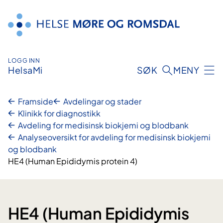
Hopp
til
innhald
LOGG INN
HelsaMi
SØK
MENY
Framside
Avdelingar og stader
Klinikk for diagnostikk
Avdeling for medisinsk biokjemi og blodbank
Analyseoversikt for avdeling for medisinsk biokjemi
og blodbank
HE4 (Human Epididymis protein 4)
HE4 (Human Epididymis