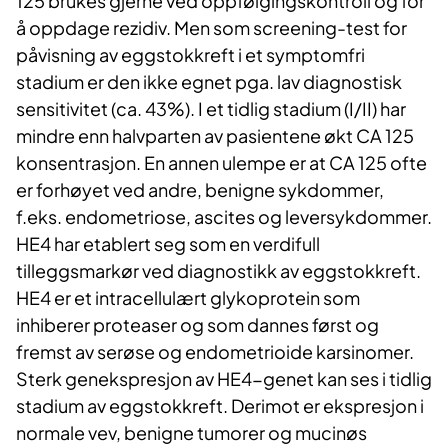
125 brukes gjerne ved oppfølgingskontroll og for
å oppdage rezidiv. Men som screening-test for
påvisning av eggstokkreft i et symptomfri
stadium er den ikke egnet pga. lav diagnostisk
sensitivitet (ca. 43%). I et tidlig stadium (I/II) har
mindre enn halvparten av pasientene økt CA 125
konsentrasjon. En annen ulempe er at CA 125 ofte
er forhøyet ved andre, benigne sykdommer,
f.eks. endometriose, ascites og leversykdommer.
HE4 har etablert seg som en verdifull
tilleggsmarkør ved diagnostikk av eggstokkreft.
HE4 er et intracellulært glykoprotein som
inhiberer proteaser og som dannes først og
fremst av serøse og endometrioide karsinomer.
Sterk genekspresjon av HE4-genet kan ses i tidlig
stadium av eggstokkreft. Derimot er ekspresjon i
normale vev, benigne tumorer og mucinøs