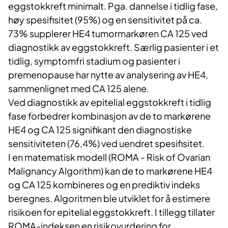
eggstokkreft minimalt. Pga. dannelse i tidlig fase,
høy spesifisitet (95%) og en sensitivitet på ca.
73% supplerer HE4 tumormarkøren CA 125 ved
diagnostikk av eggstokkreft. Særlig pasienter i et
tidlig, symptomfri stadium og pasienter i
premenopause har nytte av analysering av HE4,
sammenlignet med CA 125 alene.
Ved diagnostikk av epitelial eggstokkreft i tidlig
fase forbedrer kombinasjon av de to markørene
HE4 og CA 125 signifikant den diagnostiske
sensitiviteten (76,4%) ved uendret spesifisitet.
I en matematisk modell (ROMA - Risk of Ovarian
Malignancy Algorithm) kan de to markørene HE4
og CA 125 kombineres og en prediktiv indeks
beregnes. Algoritmen ble utviklet for å estimere
risikoen for epitelial eggstokkreft. I tillegg tillater
ROMA-indeksen en risikovurdering for