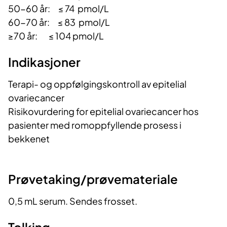
50-60 år: ≤ 74 pmol/L
60-70 år: ≤ 83 pmol/L
≥70 år: ≤ 104 pmol/L
Indikasjoner
Terapi- og oppfølgingskontroll av epitelial
ovariecancer
Risikovurdering for epitelial ovariecancer hos
pasienter med romoppfyllende prosess i
bekkenet
Prøvetaking/prøvemateriale
0,5 mL serum. Sendes frosset.