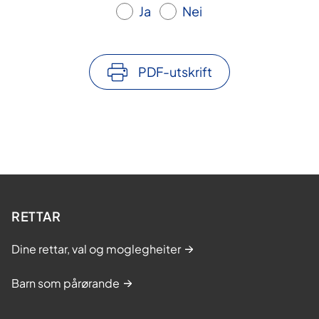
Ja
Nei
PDF-utskrift
RETTAR
Dine rettar, val og moglegheiter
Barn som pårørande