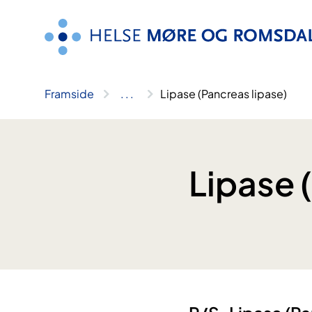
Hopp
til
innhald
Framside
..
.
Lipase (Pancreas lipase)
Lipase 