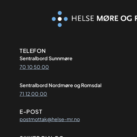
Kontaktinformasjon
TELEFON
Sentralbord Sunnmøre
70 10 50 00
Sentralbord Nordmøre og Romsdal
71 12 00 00
E-POST
postmottak@helse-mr.no