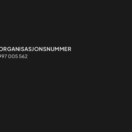
Organisasjon
ORGANISASJONSNUMMER
997 005 562