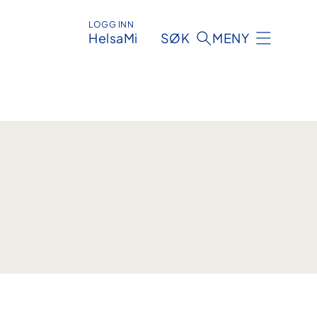
LOGG INN
HelsaMi
SØK
MENY