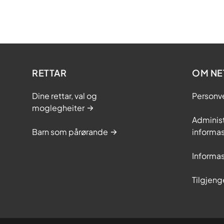
RETTAR
OM NE
Dine rettar, val og
Personv
moglegheiter
Adminis
Barn som pårørande
informas
Informas
Tilgjeng