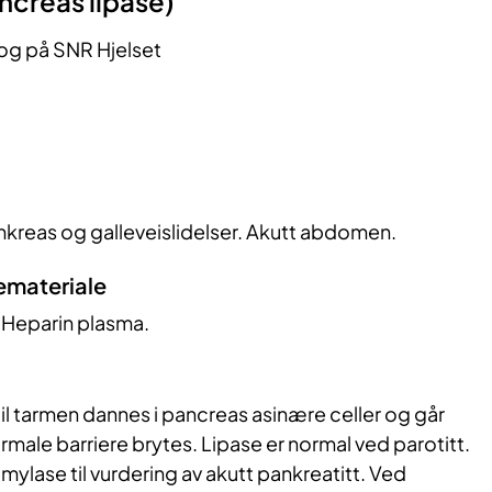
ncreas lipase)
 og på SNR Hjelset
nkreas og galleveislidelser. Akutt abdomen.
emateriale
i-Heparin plasma.
til tarmen dannes i pancreas asinære celler og går
ormale barriere brytes. Lipase er normal ved parotitt.
mylase til vurdering av akutt pankreatitt. Ved