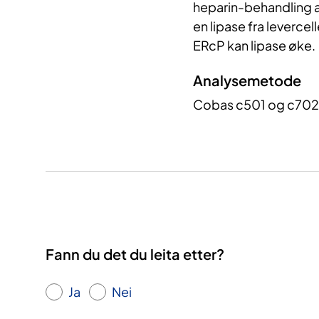
heparin-behandling a
en lipase fra leverce
ERcP kan lipase øke.
Analysemetode
Cobas c501 og c702 
Fann du det du leita etter?
Ja
Nei