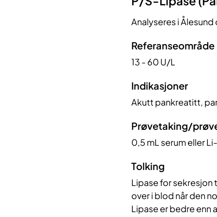
​P/S-Lipase (Pa
Analyseres i Ålesund
Referanseområde
13 - 60 U/L
Indikasjoner
Akutt pankreatitt, pa
Prøvetaking/prøv
0,5 mL serum eller L
Tolking
Lipase for sekresjon 
over i blod når den n
Lipase er bedre enn a