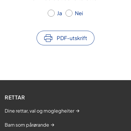
Ja
Nei
PDF-utskrift
RETTAR
Dine rettar, val og moglegheiter
Barn som pårørande