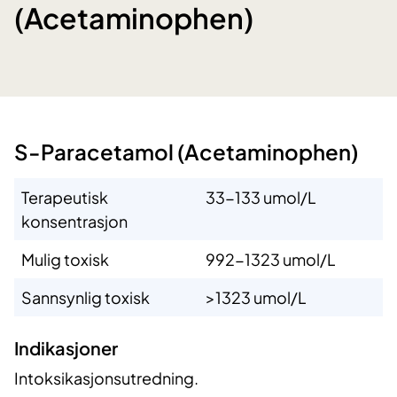
(Acetaminophen)
​S-Paracet​​amol (Acetaminophen)
Terapeutisk
33-133 umol/L
konsentrasjon
Mulig toxisk
992-1323 umol/L
Sannsynlig toxisk
>1323 umol/L
Ind​ikasjoner
Intoksikasjonsutredning.