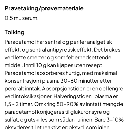
Prøvetaking/prøvemateriale
0,5 mL serum.
Tolking
Paracetamol har sentral og perifer analgetisk
effekt, og sentral antipyretisk effekt. Det brukes
ved lette smerter og som febernedsettende
middel. Inntil 10 g kan kjøpes uten resept.
Paracetamol absorberes hurtig, med maksimal
konsentrasjon i plasma 30-60 minutter etter
peroralt inntak. Absorpsjonstiden er en del lengre
ved intoksikasjoner. Halveringstiden i plasma er
1,5 - 2 timer. Omkring 80-90% av inntatt mengde
paracetamol konjugeres til glukuronsyre og
sulfat, og utskilles som sådan i urinen. Bare 3-10%
oksyderes til et reaktivt epoksyd, som igjen