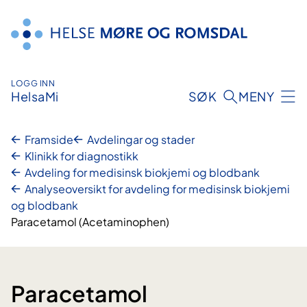
Hopp
til
innhald
LOGG INN
HelsaMi
SØK
MENY
Framside
Avdelingar og stader
Klinikk for diagnostikk
Avdeling for medisinsk biokjemi og blodbank
Analyseoversikt for avdeling for medisinsk biokjemi
og blodbank
Paracetamol (Acetaminophen)
Paracetamol