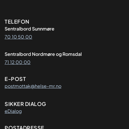
Kontaktinformasjon
TELEFON
Sentralbord Sunnmøre
70 10 50 00
Sentralbord Nordmøre og Romsdal
71 12 00 00
E-POST
postmottak@helse-mr.no
SIKKER DIALOG
eDialog
Adresse
POSTADRESSE