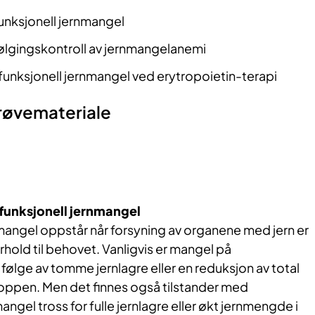
unksjonell jernmangel
ølgingskontroll av jernmangelanemi
funksjonell jernmangel ved erytropoietin-terapi
røvemateriale
 funksjonell jernmangel
mangel oppstår når forsyning av organene med jern er
forhold til behovet. Vanligvis er mangel på
 følge av tomme jernlagre eller en reduksjon av total
roppen. Men det finnes også tilstander med
angel tross for fulle jernlagre eller økt jernmengde i