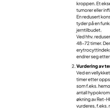
kroppen. Et ekse
tumorer eller i
En redusert kon
tyder på en funk
jerntilbudet.
Ved hhv. reduser
48-72 timer. De
erytrocyttindek
endrer seg etter
​Vurdering av 
Ved en vellykket
timer etter opps
som f.eks. hemo
antall hypokrome
økning av Ret-Hb
vurderes, f.eks.