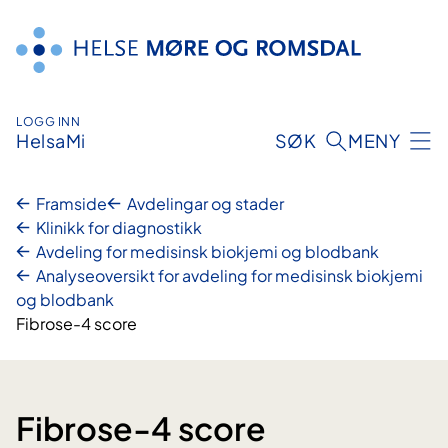
Hopp
til
innhald
LOGG INN
HelsaMi
SØK
MENY
Framside
Avdelingar og stader
Klinikk for diagnostikk
Avdeling for medisinsk biokjemi og blodbank
Analyseoversikt for avdeling for medisinsk biokjemi
og blodbank
Fibrose-4 score
Fibrose-4 score