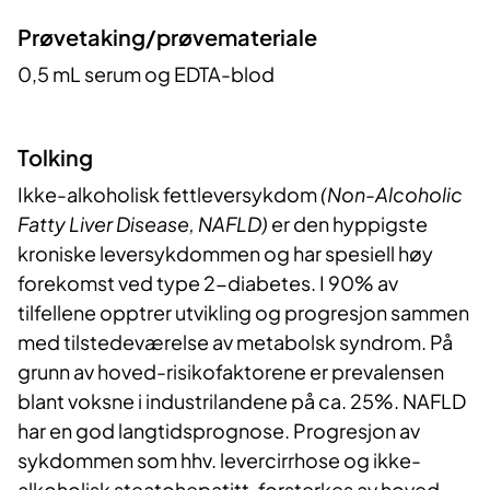
Prøvetaking/prøvemateriale
0,5 mL serum og EDTA-blod
Tolking
Ikke-alkoholisk fettleversykdom
(Non-Alcoholic
Fatty Liver Disease, NAFLD)
er den hyppigste
kroniske leversykdommen og har spesiell høy
forekomst ved type 2-diabetes. I 90% av
tilfellene opptrer utvikling og progresjon sammen
med tilstedeværelse av metabolsk syndrom. På
grunn av hoved-risikofaktorene er prevalensen
blant voksne i industrilandene på ca. 25%. NAFLD
har en god langtidsprognose. Progresjon av
sykdommen som hhv. levercirrhose og ikke-
alkoholisk steatohepatitt, forsterkes av hoved-