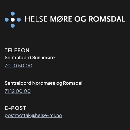
Kontaktinformasjon
TELEFON
Sentralbord Sunnmøre
70 10 50 00
Sentralbord Nordmøre og Romsdal
71 12 00 00
E-POST
postmottak@helse-mr.no