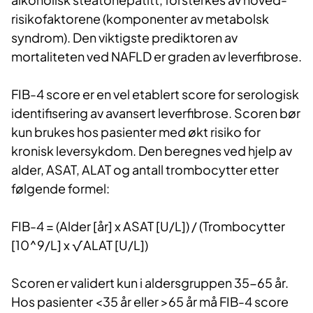
risikofaktorene (komponenter av metabolsk
syndrom). Den viktigste prediktoren av
mortaliteten ved NAFLD er graden av leverfibrose.
FIB-4 score er en vel etablert score for serologisk
identifisering av avansert leverfibrose. Scoren bør
kun brukes hos pasienter med økt risiko for
kronisk leversykdom. Den beregnes ved hjelp av
alder, ASAT, ALAT og antall trombocytter etter
følgende formel:
FIB-4 = (Alder [år] x ASAT [U/L]) / (Trombocytter
[10^9/L] x √ALAT [U/L])​
Scoren er validert kun i aldersgruppen 35-65 år.
Hos pasienter <35 år eller >65 år må FIB-4 score