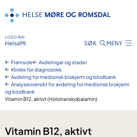
Hopp
til
innhald
LOGG INN
HelsaMi
SØK
MENY
Framside
Avdelingar og stader
Klinikk for diagnostikk
Avdeling for medisinsk biokjemi og blodbank
Analyseoversikt for avdeling for medisinsk biokjemi
og blodbank
Vitamin B12, aktivt (Holotranskobalamin)
Vitamin B12, aktivt