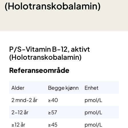
(Holotranskobalamin)
​P/S-Vitamin B-12, aktivt
(Holotranskobalamin)
Referanseområde
Alder
Begge kjønn
Enhet
2 mnd-2 år
≥40
pmol/L
2-12 år
≥57
pmol/L
≥12 år
≥45
pmol/L