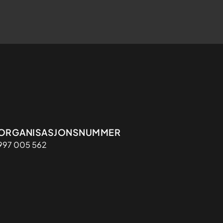
Organisasjon
ORGANISASJONSNUMMER
997 005 562