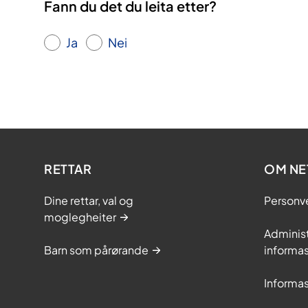
Fann du det du leita etter?
Ja
Nei
RETTAR
OM NE
Dine rettar, val og
Personv
moglegheiter
Adminis
Barn som pårørande
informas
Informas