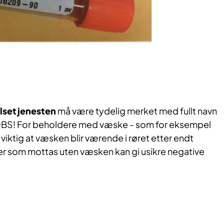
lsetjenesten
må være tydelig merket med fullt navn
BS! For beholdere med væske - som for eksempel
 viktig at væsken blir værende i røret etter endt
r som mottas uten væsken kan gi usikre negative