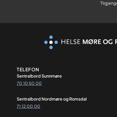
Tilgjeng
Kontaktinformasjon
TELEFON
Sentralbord Sunnmøre
70 10 50 00
Sentralbord Nordmøre og Romsdal
71 12 00 00