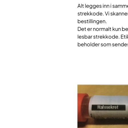
Alt legges inn i samm
strekkode. Vi skanne
bestillingen.
Det er normalt kun be
lesbar strekkode. Eti
beholder som sendes t