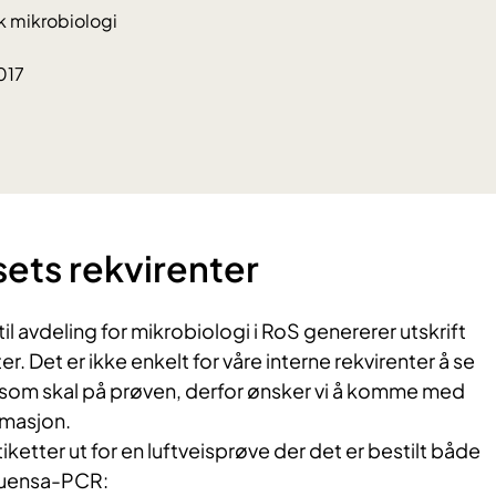
k mikrobiologi
017
sets rekvirenter
 til avdeling for mikrobiologi i RoS genererer utskrift
er. Det er ikke enkelt for våre interne rekvirenter å se
e som skal på prøven, derfor ønsker vi å komme med
rmasjon.
tiketter ut for en luftveisprøve der det er bestilt både
fluensa-PCR: