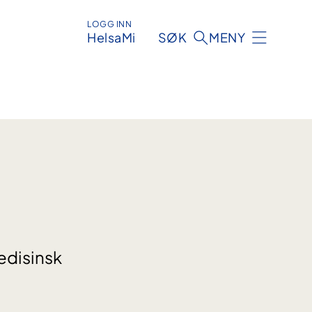
LOGG INN
HelsaMi
SØK
MENY
edisinsk