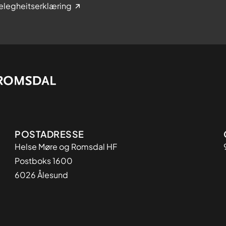
elegheitserklæring
Adresse
POSTADRESSE
Helse Møre og Romsdal HF
Postboks 1600
6026 Ålesund