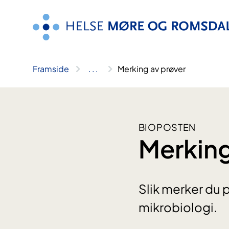
Hopp
til
innhald
Framside
..
.
Merking av prøver
BIOPOSTEN
Merking
Slik merker du 
mikrobiologi.