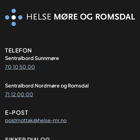
Kontaktinformasjon
TELEFON
Sentralbord Sunnmøre
70 10 50 00
Sentralbord Nordmøre og Romsdal
71 12 00 00
E-POST
postmottak@helse-mr.no
SIKKER DIALOG