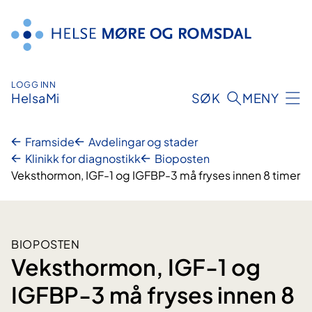
Hopp
til
innhald
LOGG INN
HelsaMi
SØK
MENY
Framside
Avdelingar og stader
Klinikk for diagnostikk
Bioposten
Veksthormon, IGF-1 og IGFBP-3 må fryses innen 8 timer
BIOPOSTEN
Veksthormon, IGF-1 og
IGFBP-3 må fryses innen 8