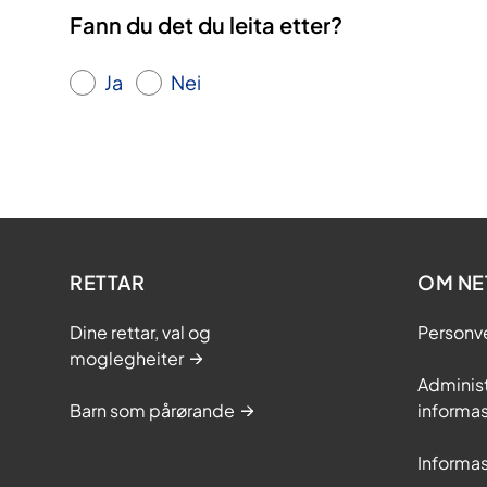
Fann du det du leita etter?
Ja
Nei
RETTAR
OM NE
Dine rettar, val og
Personv
moglegheiter
Adminis
Barn som pårørande
informas
Informas