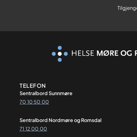
Tilgjeng
Kontaktinformasjon
TELEFON
Sentralbord Sunnmøre
70 10 50 00
Sentralbord Nordmøre og Romsdal
71 12 00 00