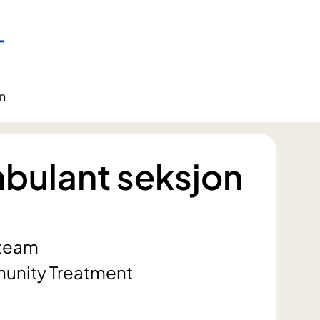
n
bulant seksjon
steam
munity Treatment