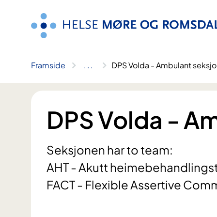
Hopp
til
innhald
Framside
..
.
DPS Volda - Ambulant seksjo
DPS Volda - Am
Seksjonen har to team:
AHT - Akutt heimebehandling
FACT - Flexible Assertive Com