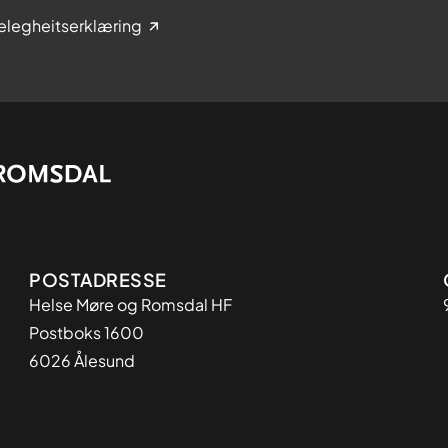
elegheitserklæring
Adresse
POSTADRESSE
Helse Møre og Romsdal HF
Postboks 1600
6026 Ålesund