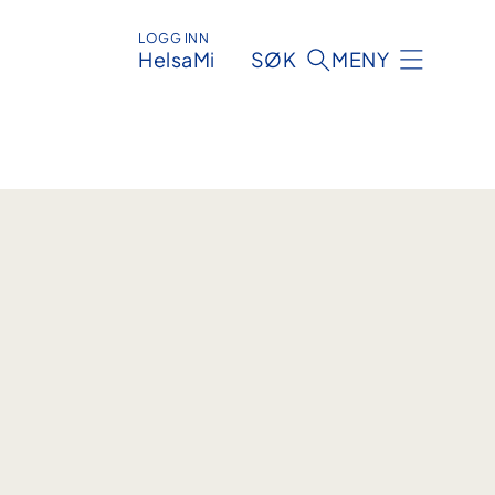
LOGG INN
HelsaMi
SØK
MENY