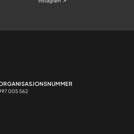
Instagram
Organisasjon
ORGANISASJONSNUMMER
997 005 562