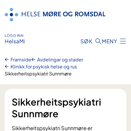
Hopp
til
innhald
LOGG INN
HelsaMi
SØK
MENY
Framside
Avdelingar og stader
Klinikk for psykisk helse og rus
Sikkerheitspsykiatri Sunnmøre
Sikkerheitspsykiatri
Sunnmøre
Sikkerheitspsykiatri Sunnmøre er