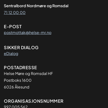
Sentralbord Nordmøre og Romsdal
71 12 00 00
E-POST
postmottak@helse-mr.no
SIKKER DIALOG
eDialog
Adresse
POSTADRESSE
Helse Møre og Romsdal HF
Postboks 1600
6026 Ålesund
Organisasjon
ORGANISASJONSNUMMER
997 005 562