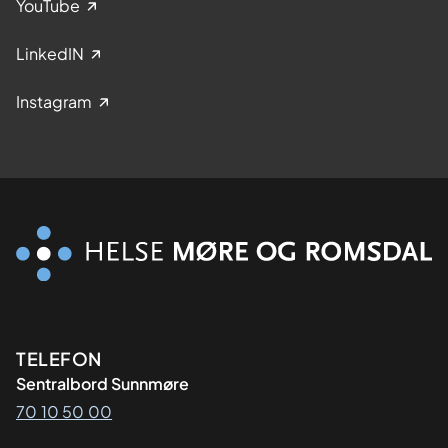
YouTube
LinkedIN
Instagram
Kontaktinformasjon
TELEFON
Sentralbord Sunnmøre
70 10 50 00