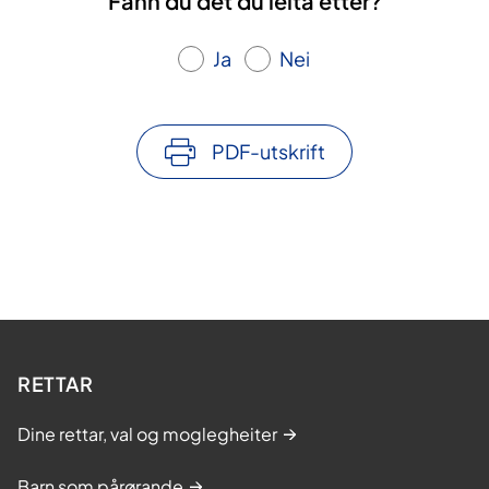
Fann du det du leita etter?
Ja
Nei
PDF-utskrift
RETTAR
Dine rettar, val og moglegheiter
Barn som pårørande