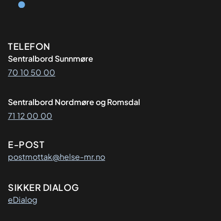
Kontaktinformasjon
TELEFON
Sentralbord Sunnmøre
70 10 50 00
Sentralbord Nordmøre og Romsdal
71 12 00 00
E-POST
postmottak@helse-mr.no
SIKKER DIALOG
eDialog