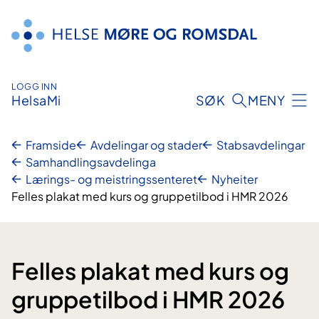
Hopp
til
innhald
LOGG INN
HelsaMi
SØK
MENY
Framside
Avdelingar og stader
Stabsavdelingar
Samhandlingsavdelinga
Lærings- og meistringssenteret
Nyheiter
Felles plakat med kurs og gruppetilbod i HMR 2026
Felles plakat med kurs og
gruppetilbod i HMR 2026