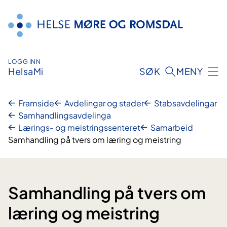
Hopp
til
innhald
LOGG INN
HelsaMi
SØK
MENY
Framside
Avdelingar og stader
Stabsavdelingar
Samhandlingsavdelinga
Lærings- og meistringssenteret
Samarbeid
Samhandling på tvers om læring og meistring
Samhandling på tvers om
læring og meistring