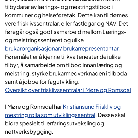
tilbydarar av lærings- og mestringstilbod i
kommuner og helseføretak. Dette kan til dømes
vere frisklivssentralar, eller fastlegar og NAV. Det
føregår også godt samarbeid mellom Lærings-
og meistringssenteret og ulike
brukarorganisasjonar/ brukarrepresentantar.
Føremålet er å kjenne til kva tenester dei ulike
tilbyr, å samarbeide om tilbod innan læring og
meistring, styrke brukarmedverknaden i tilboda
samt å jobbe for fagutvikling.
Oversikt over frisklivssentralar i Møre og Romsdal
I Møre og Romsdal har
Kristiansund Friskliv og
mestring rolla som u​tviklingssentral
. Desse skal
bidra spesielt til erfaringsutveksling og
nettverksbygging.