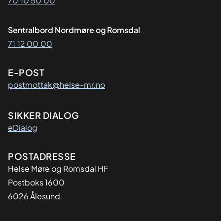
70 10 50 00
Sentralbord Nordmøre og Romsdal
71 12 00 00
E-POST
postmottak@helse-mr.no
SIKKER DIALOG
eDialog
Adresse
POSTADRESSE
Helse Møre og Romsdal HF
Postboks 1600
6026 Ålesund