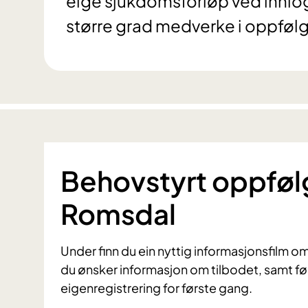
eige sjukdomsforløp ved innloggi
større grad medverke i oppfølg
Behovstyrt oppfølg
Romsdal
Under finn du ein nyttig informasjonsfilm o
du ønsker informasjon om tilbodet, samt fø
eigenregistrering for første gang.