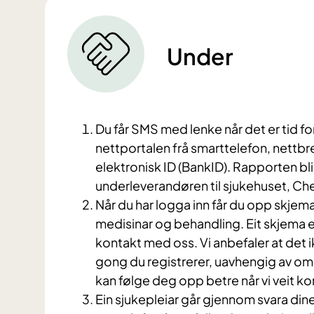
Under
Du får SMS med lenke når det er tid fo
nettportalen frå smarttelefon, nettbre
elektronisk ID (BankID). Rapporten blir 
underleverandøren til sjukehuset, C
Når du har logga inn får du opp skjema
medisinar og behandling. Eit skjema er
kontakt med oss. Vi anbefaler at det 
gong du registrerer, uavhengig av om du
kan følge deg opp betre når vi veit kor
Ein sjukepleiar går gjennom svara dine