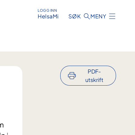
LOGG INN
HelsaMi
SØK
MENY
PDF-
utskrift
om