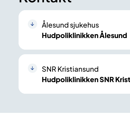
Ålesund sjukehus
Hudpoliklinikken Ålesund
SNR Kristiansund
Hudpoliklinikken SNR Kris