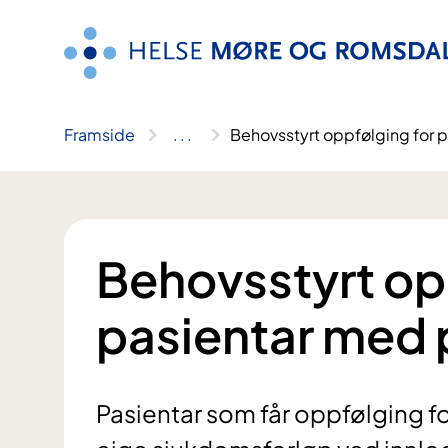
Hopp
til
innhald
Framside
..
.
Behovsstyrt oppfølging for p
Behovsstyrt op
pasientar med 
Pasientar som får oppfølging fo