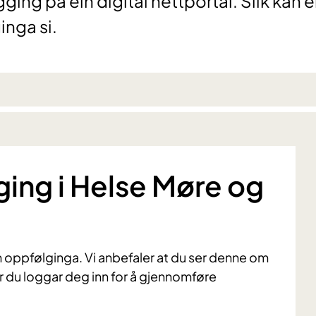
ng på ein digital nettportal. Slik kan ei
inga si.
ing i Helse Møre og
m oppfølginga. Vi anbefaler at du ser denne om
r du loggar deg inn for å gjennomføre