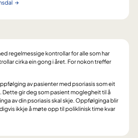
msdal
med regelmessige kontrollar for alle som har
trollar cirka ein gong i året. For nokon treffer
 oppfølging av pasienter med psoriasis som eit
g. Dette gir deg som pasient moglegheit til å
nga av din psoriasis skal skje. Oppfølginga blir
igvis ikkje å møte opp til poliklinisk time kvar