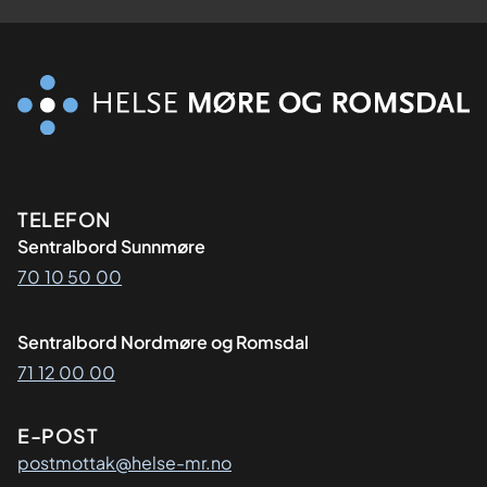
Kontaktinformasjon
TELEFON
Sentralbord Sunnmøre
70 10 50 00
Sentralbord Nordmøre og Romsdal
71 12 00 00
E-POST
postmottak@helse-mr.no