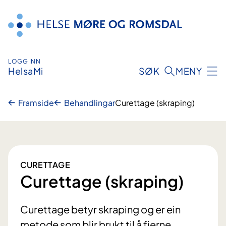
Hopp
til
innhald
LOGG INN
HelsaMi
SØK
MENY
Framside
Behandlingar
Curettage (skraping)
CURETTAGE
Curettage (skraping)
Curettage betyr skraping og er ein
metode som blir brukt til å fjerne