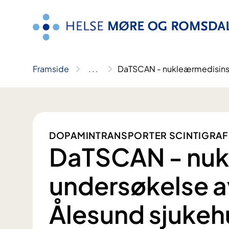
Hopp
til
innhald
Framside
..
.
DaTSCAN - nukleærmedisinsk
DOPAMINTRANSPORTER SCINTIGRAF
DaTSCAN - nuk
undersøkelse a
Ålesund sjukeh