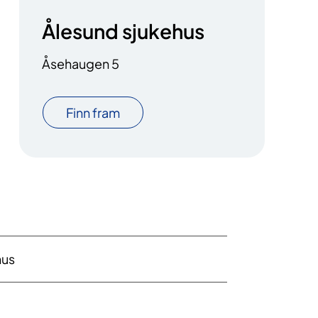
Ålesund sjukehus
Åsehaugen 5
Finn fram
hus