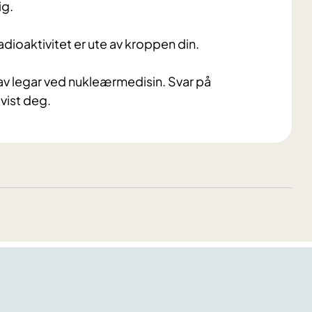
ig.
dioaktivitet er ute av kroppen din.
 av legar ved nukleærmedisin. Svar på
lvist deg.