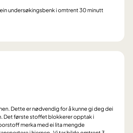
å ein undersøkingsbenk i omtrent 30 minutt
 armen. Dette er nødvendig for å kunne gi deg dei
. Det første stoffet blokkerer opptak i
 sporstoff merka med ei lita mengde
ransportere i hjernen. Vi tar bilde omtrent 3