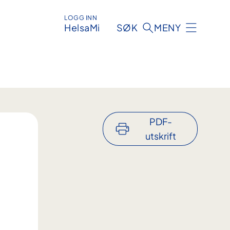
LOGG INN
HelsaMi
SØK
MENY
PDF-
utskrift