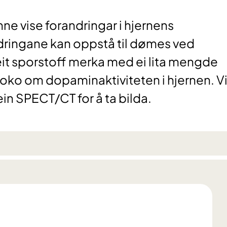
nne vise forandringar i hjernens
dringane kan oppstå til dømes ved
eit sporstoff merka med ei lita mengde
 noko om dopaminaktiviteten i hjernen. V
in SPECT/CT for å ta bilda.