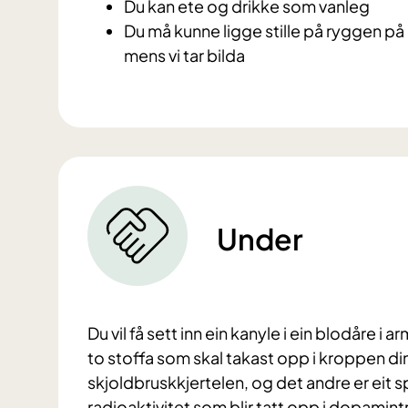
Du kan ete og drikke som vanleg
Du må kunne ligge stille på ryggen p
mens vi tar bilda
Under
Du
vil få sett inn ein kanyle i ein blodåre i
to stoffa som skal takast opp i kroppen din
skjoldbruskkjertelen, og det andre er eit
radioaktivitet som blir tatt opp i dopamint