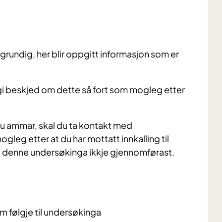
t grundig, her blir oppgitt informasjon som er
 gi beskjed om dette så fort som mogleg etter
du ammar, skal du ta kontakt med
leg etter at du har mottatt innkalling til
l då denne undersøkinga ikkje gjennomførast.
m følgje til undersøkinga