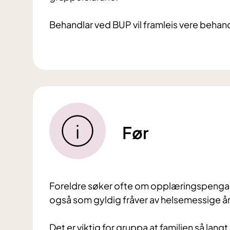
Behandlar ved BUP vil framleis vere behan
Før
Foreldre søker ofte om opplæringspengar
også som gyldig fråver av helsemessige å
Det er viktig for gruppa at familien så langt 