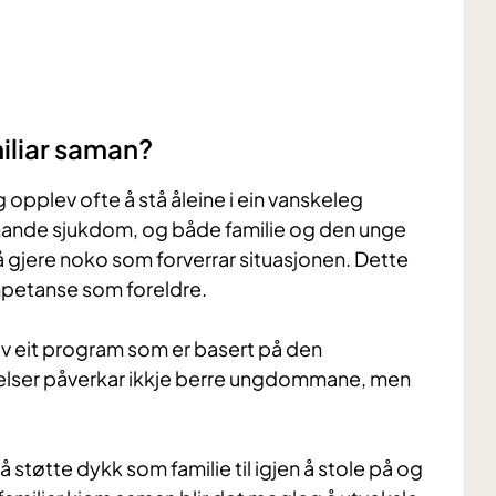
miliar saman?
opplev ofte å stå åleine i ein vanskeleg
emmande sjukdom, og både familie og den unge
å gjere noko som forverrar situasjonen. Dette
kompetanse som foreldre.
 av eit program som er basert på den
rrelser påverkar ikkje berre ungdommane, men
 å støtte dykk som familie til igjen å stole på og