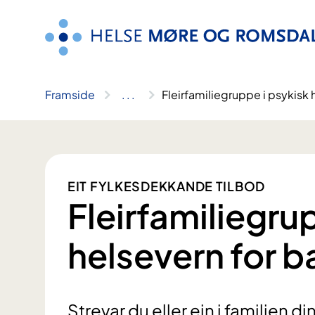
Hopp
til
innhald
Framside
..
.
Fleirfamiliegruppe i psykisk 
EIT FYLKESDEKKANDE TILBOD
Fleirfamiliegru
helsevern for b
Strevar du eller ein i familien d