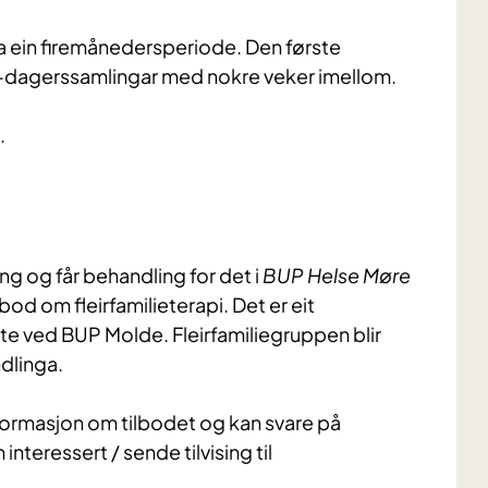
 ca ein firemånedersperiode. Den første
 to-dagerssamlingar med nokre veker imellom.
e.
ing og får behandling for det i
BUP Helse Møre
lbod om fleirfamilieterapi. Det er eit
 ved BUP Molde. Fleirfamiliegruppen blir
ndlinga.
informasjon om tilbodet og kan svare på
nteressert / sende tilvising til