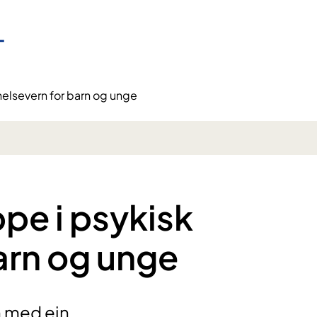
helsevern for barn og unge
ppe i psykisk
arn og unge
in med ein