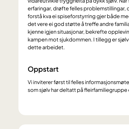
vidareutvikle tryggheita på dykk sjølv. Når
erfaringar, drøfte felles problemstillingar,
forstå kva ei spiseforstyrring gjer både med
det vere ei god støtte å treffe andre familia
kjenne igjen situasjonar, bekrefte opplevi
kampen mot sjukdommen. I tillegg er sjølv
dette arbeidet.
Oppstart
Vi inviterer først til felles informasjonsmøte,
som sjølv har deltatt på fleirfamiliegruppe 