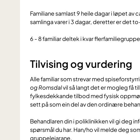
Familiane samlast 9 heile dagar i løpet av
samlinga varer i 3 dagar, deretter er det
6 - 8 familiar deltek i kvar flerfamiliegrupp
Tilvising og vurdering
Alle familiar som strevar med spiseforstyrr
og Romsdal
vil så langt det er mogleg få ti
fylkesdekkande tilbod med fysisk oppmøte
sett på som ein del av den ordinære beha
Behandlaren din i poliklinikken vil gi deg 
spørsmål du har. Han/ho vil melde deg som i
gruppeleiarane.