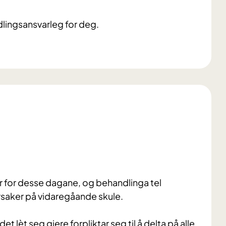
dlingsansvarleg for deg.
 for desse dagane, og behandlinga tel
rsaker på vidaregåande skule.
det lèt seg gjere forpliktar seg til å delta på alle