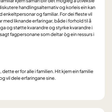
 familiar kjem saman blir det mogleg å utveksle
 diskutere handlingsalternativ og korleis ein kan
 enkeltpersonar og familiar. For dei fleste vil
r med liknande erfaringar, både i forhold til å
nga og støtte kvarandre og styrke kvarandre i
sagt fagpersonane som deltar òg ein ressurs i
 dette er for alle i familien. Hit kjem ein familie
og vil dele erfaringane sine.