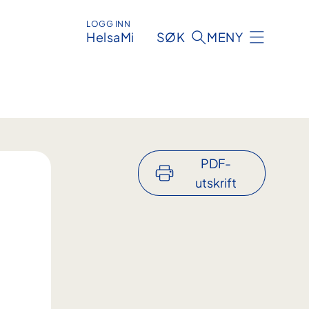
LOGG INN
HelsaMi
SØK
MENY
PDF-
utskrift