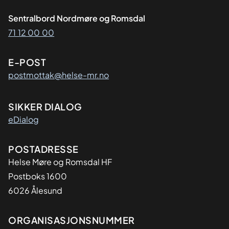
Sentralbord Nordmøre og Romsdal
71 12 00 00
E-POST
postmottak@helse-mr.no
SIKKER DIALOG
eDialog
Adresse
POSTADRESSE
Helse Møre og Romsdal HF
Postboks 1600
6026 Ålesund
Organisasjon
ORGANISASJONSNUMMER