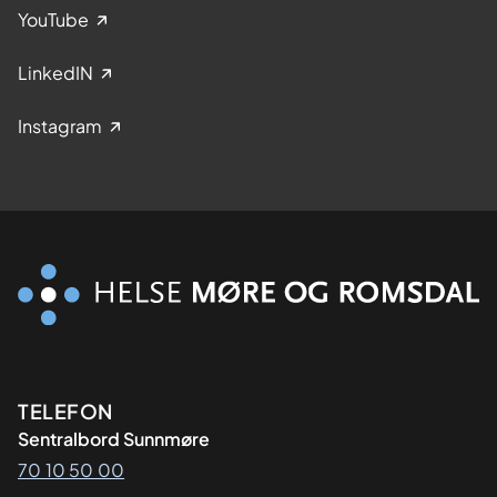
YouTube
LinkedIN
Instagram
Kontaktinformasjon
TELEFON
Sentralbord Sunnmøre
70 10 50 00