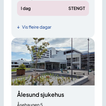
I dag
STENGT
Vis fleire dagar
Ålesund sjukehus
Åsehaugen 5