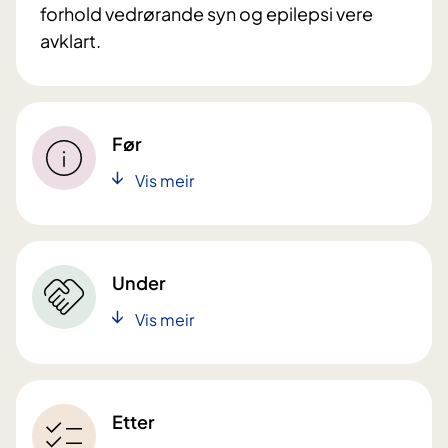
forhold vedrørande syn og epilepsi vere
avklart.
Før
Vis meir
Under
Vis meir
Etter