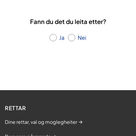
Fann du det du leita etter?
Ja
Nei
RETTAR
Dine rettar, val og moglegheiter