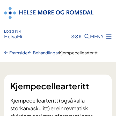
Hopp
til
innhald
LOGG INN
HelsaMi
SØK
MENY
Framside
Behandlingar
Kjempecellearteritt
Kjempecellearteritt
Kjempecellearteritt (også kalla
storkarvaskulitt) er ein revmatisk
sjukdom der immunforsvaret lagar