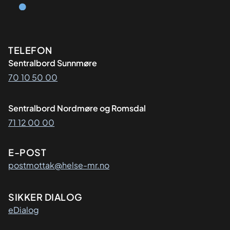
Kontaktinformasjon
TELEFON
Sentralbord Sunnmøre
70 10 50 00
Sentralbord Nordmøre og Romsdal
71 12 00 00
E-POST
postmottak@helse-mr.no
SIKKER DIALOG
eDialog