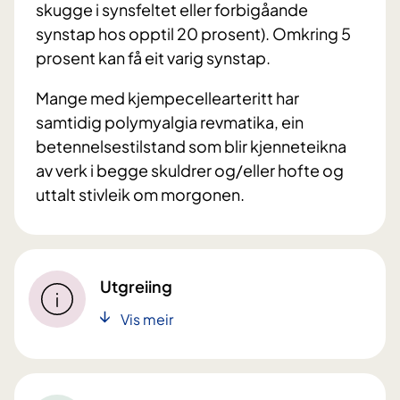
skugge i synsfeltet eller forbigåande
synstap hos opptil 20 prosent). Omkring 5
prosent kan få eit varig synstap.
Mange med kjempecellearteritt har
samtidig polymyalgia revmatika, ein
betennelsestilstand som blir kjenneteikna
av verk i begge skuldrer og/eller hofte og
uttalt stivleik om morgonen.
Utgreiing
Vis meir