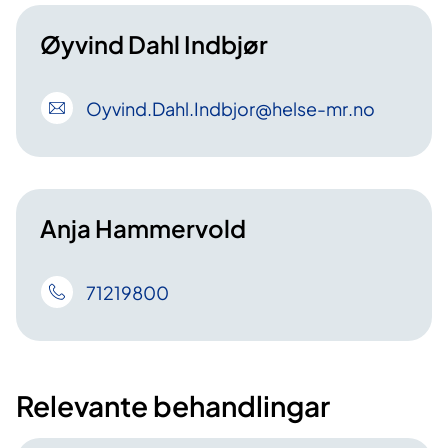
Øyvind Dahl Indbjør
Oyvind
.Dahl
.Indbjor
@helse-mr
.no
Anja Hammervold
71219800
Relevante behandlingar