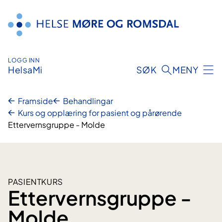
Hopp
til
innhald
LOGG INN
HelsaMi
SØK
MENY
Framside
Behandlingar
Kurs og opplæring for pasient og pårørende
Ettervernsgruppe - Molde
PASIENTKURS
Ettervernsgruppe -
Molde