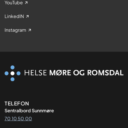
YouTube
LinkedIN
Instagram
Kontaktinformasjon
TELEFON
Sentralbord Sunnmøre
70 10 50 00