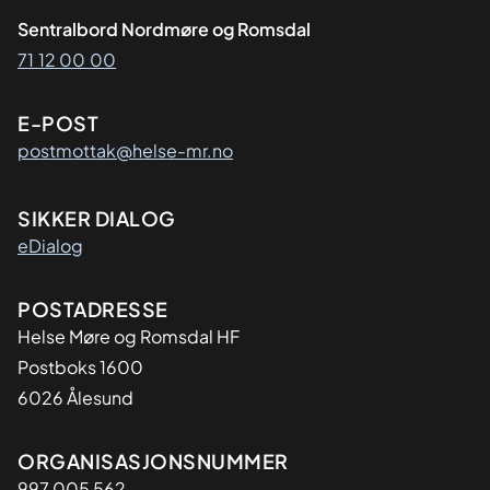
Sentralbord Nordmøre og Romsdal
71 12 00 00
E-POST
postmottak@helse-mr.no
SIKKER DIALOG
eDialog
Adresse
POSTADRESSE
Helse Møre og Romsdal HF
Postboks 1600
6026 Ålesund
Organisasjon
ORGANISASJONSNUMMER
997 005 562