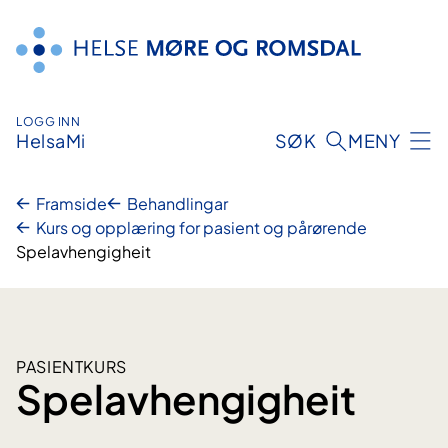
Hopp
til
innhald
LOGG INN
HelsaMi
SØK
MENY
Framside
Behandlingar
Kurs og opplæring for pasient og pårørende
Spelavhengigheit
PASIENTKURS
Spelavhengigheit