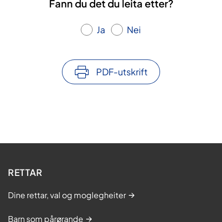
Fann du det du leita etter?
Ja
Nei
PDF-utskrift
RETTAR
Dine rettar, val og moglegheiter
Barn som pårørande