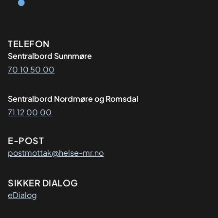
Kontaktinformasjon
TELEFON
Sentralbord Sunnmøre
70 10 50 00
Sentralbord Nordmøre og Romsdal
71 12 00 00
E-POST
postmottak@helse-mr.no
SIKKER DIALOG
eDialog