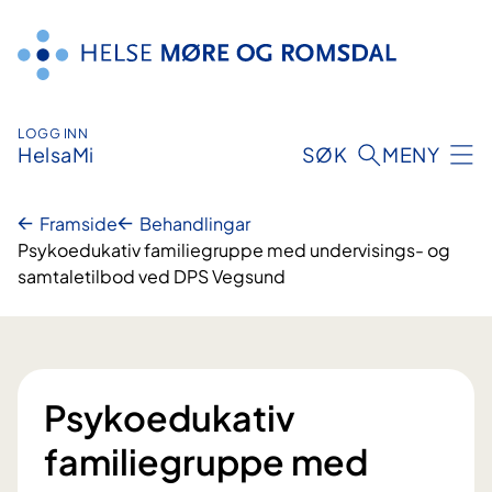
Hopp
til
innhald
LOGG INN
HelsaMi
SØK
MENY
Framside
Behandlingar
Psykoedukativ familiegruppe med undervisings- og
samtaletilbod ved DPS Vegsund
Psykoedukativ
familiegruppe med