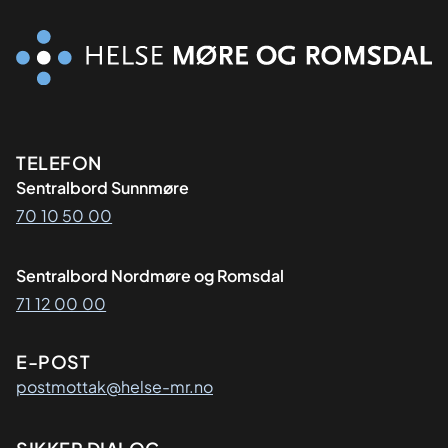
Kontaktinformasjon
TELEFON
Sentralbord Sunnmøre
70 10 50 00
Sentralbord Nordmøre og Romsdal
71 12 00 00
E-POST
postmottak@helse-mr.no