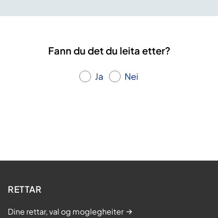
Fann du det du leita etter?
Ja
Nei
RETTAR
Dine rettar, val og moglegheiter