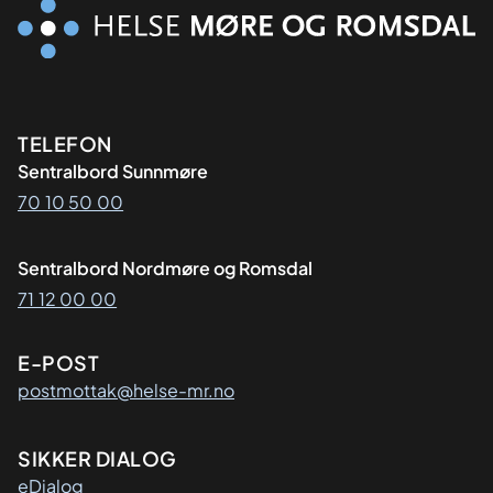
Kontaktinformasjon
TELEFON
Sentralbord Sunnmøre
70 10 50 00
Sentralbord Nordmøre og Romsdal
71 12 00 00
E-POST
postmottak@helse-mr.no
SIKKER DIALOG
eDialog