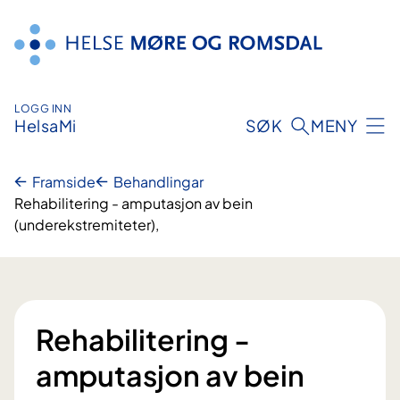
Hopp
til
innhald
LOGG INN
HelsaMi
SØK
MENY
Framside
Behandlingar
Rehabilitering - amputasjon av bein
(underekstremiteter),
Rehabilitering -
amputasjon av bein