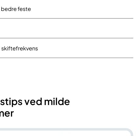
r bedre feste
t skiftefrekvens
stips ved milde
mer