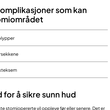
omplikasjoner som kan
tomiområdet
olypper
årsekkene
akteksem
 for å sikre sunn hud
te stomiopererte vil oppleve før eller senere. Det er