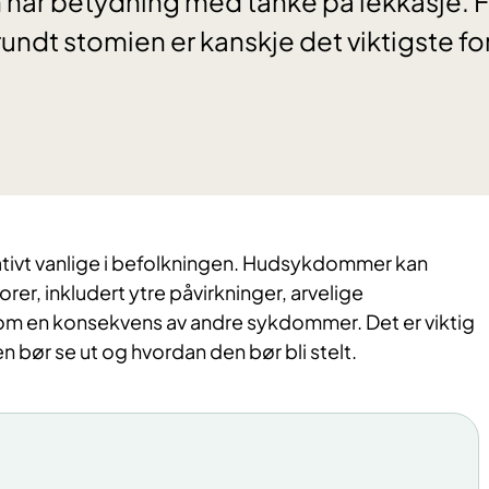
en har betydning med tanke på lekkasje.
ndt stomien er kanskje det viktigste fo
tivt vanlige i befolkningen. Hudsykdommer kan
rer, inkludert ytre påvirkninger, arvelige
som en konsekvens av andre sykdommer. Det er viktig
n bør se ut og hvordan den bør bli stelt.