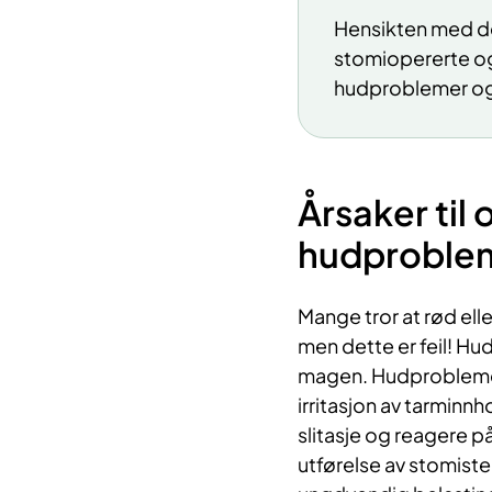
Hensikten med den
stomiopererte og
hudproblemer og 
Årsaker til
hudproblem
Mange tror at rød ell
men dette er feil! Hu
magen. Hudproblemer
irritasjon av tarminnh
slitasje og reagere p
utførelse av stomistel