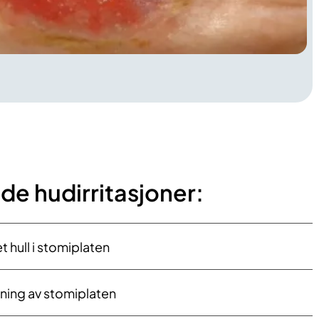
lde hudirritasjoner:
et hull i stomiplaten
ning av stomiplaten