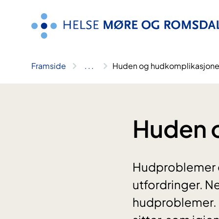
Hopp
til
innhald
Framside
..
.
Huden og hudkomplikasjone
Huden 
Hudproblemer er
utfordringer. N
hudproblemer. 