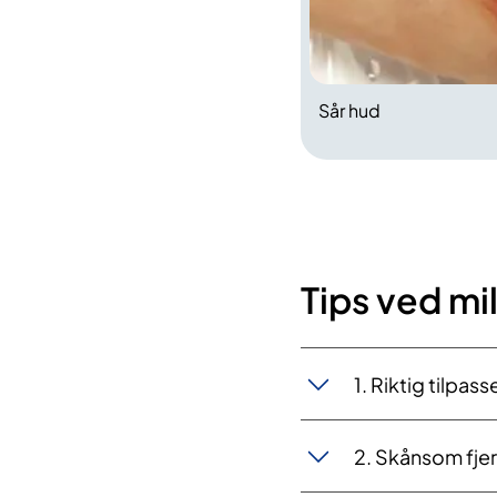
Sår hud
Tips ved mi
1. Riktig tilpass
2. Skånsom fjer