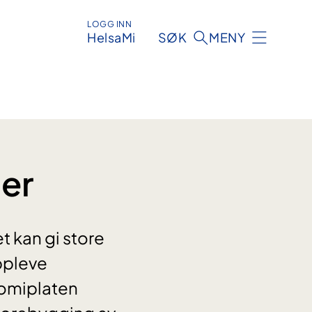
LOGG INN
HelsaMi
SØK
MENY
er
t kan gi store
ppleve
tomiplaten