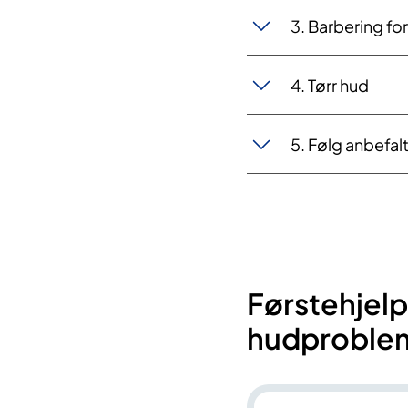
3. Barbering fo
4. Tørr hud
5. Følg anbefal
Førstehjelp
hudproble