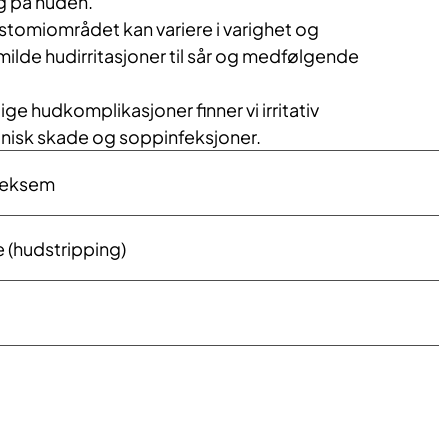
g på huden.
stomiområdet kan variere i varighet og
 milde hudirritasjoner til sår og medfølgende
lige hudkomplikasjoner finner vi irritativ
isk skade og soppinfeksjoner.
kteksem
 (hudstripping)