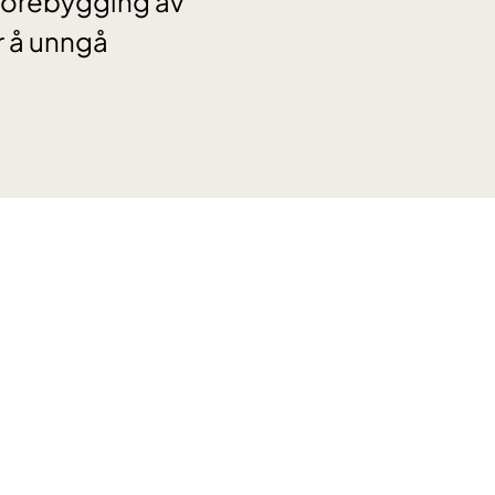
 Forebygging av
r å unngå