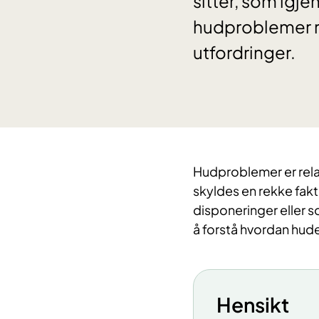
sitter, som igj
hudproblemer ru
utfordringer.
Hudproblemer er rela
skyldes en rekke fakto
disponeringer eller 
å forstå hvordan hude
Hensikt