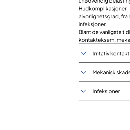
unødvendig belastin
Hudkomplikasjoner i 
alvorlighetsgrad, fra
infeksjoner.
Blant de vanligste tid
kontakteksem, mekan
Irritativ konta
Mekanisk skade
Infeksjoner