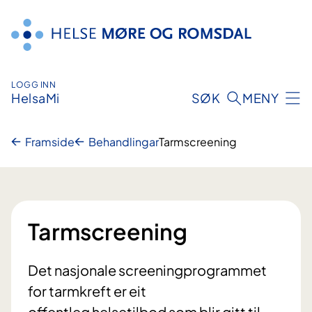
Hopp
til
innhald
LOGG INN
HelsaMi
SØK
MENY
Framside
Behandlingar
Tarmscreening
Tarmscreening
Det nasjonale screeningprogrammet
for tarmkreft er eit
offentleg helsetilbod som blir gitt til