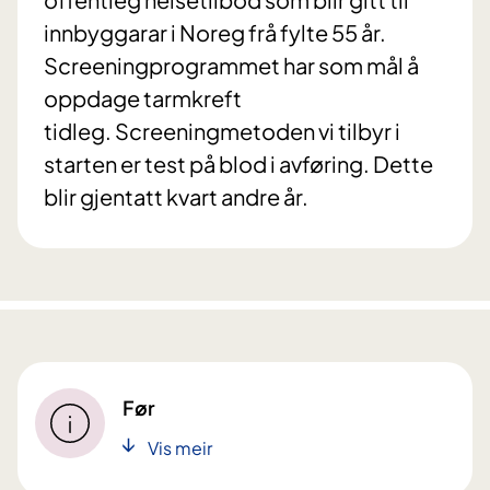
innbyggarar i Noreg frå fylte 55 år.
Screeningprogrammet har som mål å
oppdage tarmkreft
tidleg. Screeningmetoden vi tilbyr i
starten er test på blod i avføring. Dette
blir gjentatt kvart andre år.
Før
Vis meir