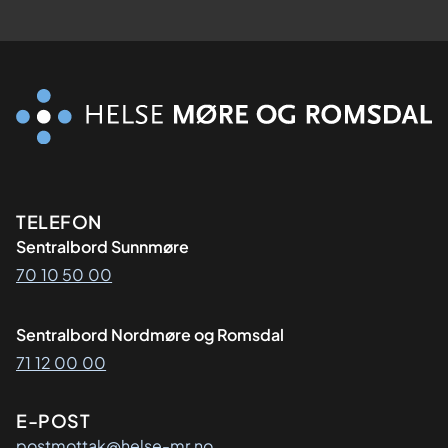
Kontaktinformasjon
TELEFON
Sentralbord Sunnmøre
70 10 50 00
Sentralbord Nordmøre og Romsdal
71 12 00 00
E-POST
postmottak@helse-mr.no