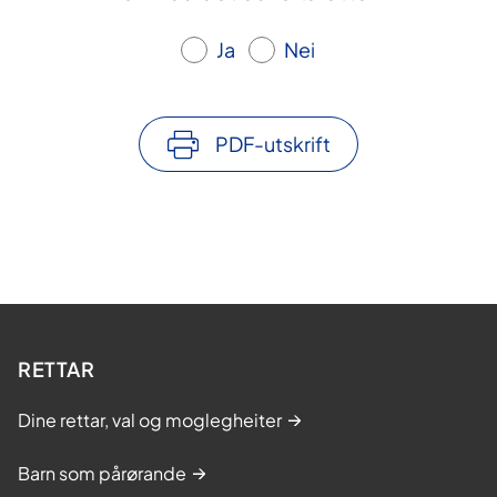
Ja
Nei
PDF-utskrift
RETTAR
Dine rettar, val og moglegheiter
Barn som pårørande