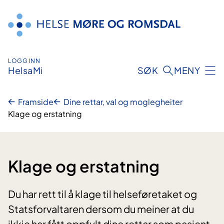
Hopp
til
innhald
LOGG INN
HelsaMi
SØK
MENY
Framside
Dine rettar, val og moglegheiter
Klage og erstatning
Klage og erstatning
Du har rett til å klage til helseføretaket og
Statsforvaltaren dersom du meiner at du
ikkje har fått oppfylt dine rettar som pasient,