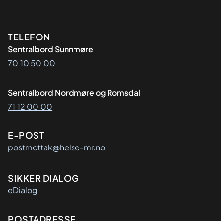
Kontaktinformasjon
TELEFON
Sentralbord Sunnmøre
70 10 50 00
Sentralbord Nordmøre og Romsdal
71 12 00 00
E-POST
postmottak@helse-mr.no
SIKKER DIALOG
eDialog
Adresse
POSTADRESSE