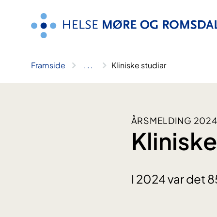
Hopp
til
innhald
Framside
..
.
Kliniske studiar
ÅRSMELDING 2024
Kliniske
I 2024 var det 8