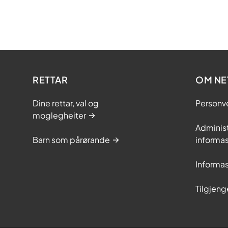
RETTAR
OM NE
Dine rettar, val og
Personv
moglegheiter
Adminis
Barn som pårørande
informas
Informas
Tilgjeng