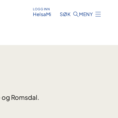
LOGG INN
HelsaMi
SØK
MENY
re og Romsdal.