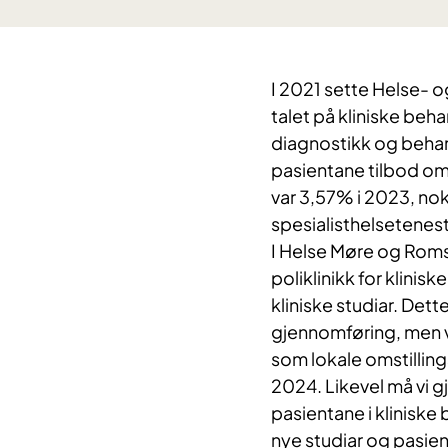
I 2021 sette Helse-
talet på kliniske beh
diagnostikk og behan
pasientane tilbod om 
var 3,57% i 2023, nok
spesialisthelsetenesta
I Helse Møre og Roms
poliklinikk for klini
kliniske studiar. Dett
gjennomføring, men vi
som lokale omstilling
2024. Likevel må vi gje
pasientane i kliniske 
nye studiar og pasien