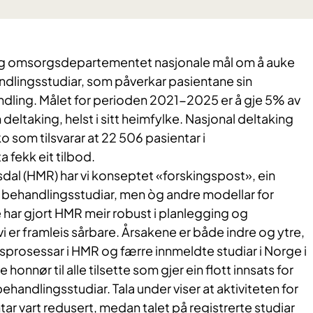
 og omsorgsdepartementet nasjonale mål om å auke
andlingsstudiar, som påverkar pasientane sin
dling. Målet for perioden 2021-2025 er å gje 5% av
deltaking, helst i sitt heimfylke. Nasjonal deltaking
o som tilsvarar at 22 506 pasientar i
 fekk eit tilbod.
dal (HMR) har vi konseptet «forskingspost», ein
ske behandlingsstudiar, men òg andre modellar for
e har gjort HMR meir robust i planlegging og
 er framleis sårbare. Årsakene er både indre og ytre,
sprosessar i HMR og færre innmeldte studiar i Norge i
 honnør til alle tilsette som gjer ein flott innsats for
behandlingsstudiar. Tala under viser at aktiviteten for
tar vart redusert, medan talet på registrerte studiar