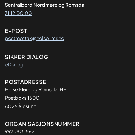
Sentralbord Nordmøre og Romsdal
71 12 00 00
E-POST
postmottak@helse-mr.no
SIKKER DIALOG
eDialog
Adresse
POSTADRESSE
Helse Møre og Romsdal HF
Postboks 1600
6026 Ålesund
Organisasjon
ORGANISASJONSNUMMER
997 005 562