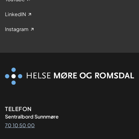
LinkedIN
Instagram
Kontaktinformasjon
TELEFON
Sentralbord Sunnmøre
70 10 50 00