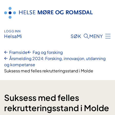
Hopp
til
innhald
LOGG INN
HelsaMi
SØK
MENY
Framside
Fag og forsking
Årsmelding 2024: Forsking, innovasjon, utdanning
og kompetanse
Suksess med felles rekrutteringsstand i Molde
Suksess med felles
rekrutteringsstand i Molde