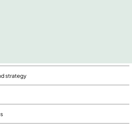
nd strategy
ts