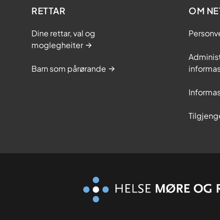
RETTAR
OM NE
Dine rettar, val og
Personv
moglegheiter
Adminis
Barn som pårørande
informas
Informas
Tilgjeng