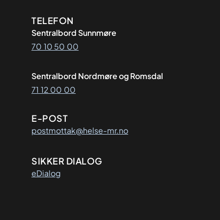
Kontaktinformasjon
TELEFON
Sentralbord Sunnmøre
70 10 50 00
Sentralbord Nordmøre og Romsdal
71 12 00 00
E-POST
postmottak@helse-mr.no
SIKKER DIALOG
eDialog