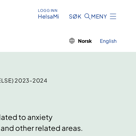
LOGG INN
HelsaMi
SØK
MENY
Norsk
English
ELSE) 2023-2024
lated to anxiety
and other related areas.