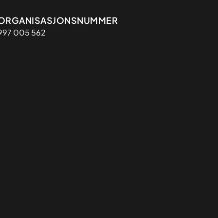
Organisasjon
ORGANISASJONSNUMMER
997 005 562