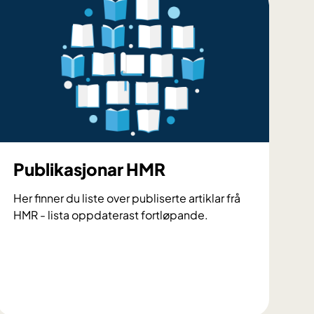
s
k
i
n
g
s
g
r
u
p
Publikasjonar HMR
p
e
Her finner du liste over publiserte artiklar frå
r
HMR - lista oppdaterast fortløpande.
P