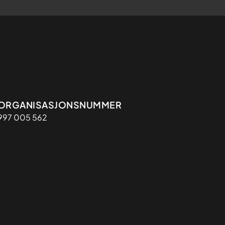
Organisasjon
ORGANISASJONSNUMMER
997 005 562