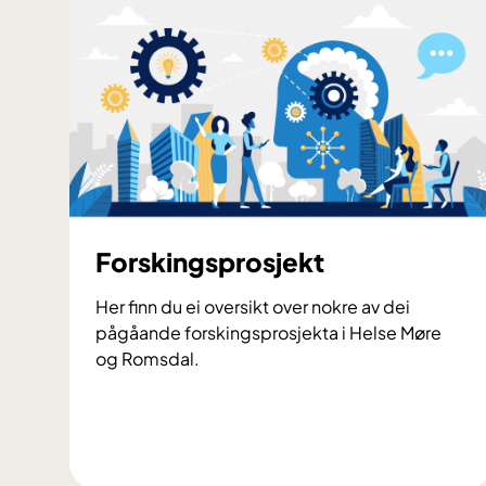
p
u
t
a
s
a
r
i
H
M
Forskingsprosjekt
R
Her finn du ei oversikt over nokre av dei
pågåande forskingsprosjekta i Helse Møre
og Romsdal.
F