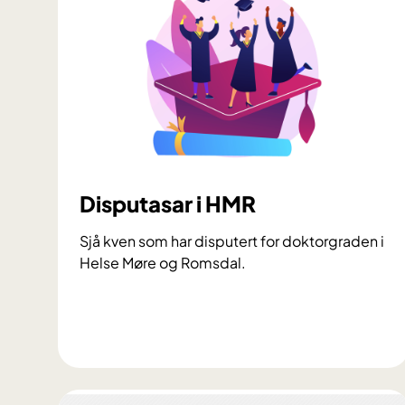
Disputasar i HMR
Sjå kven som har disputert for doktorgraden i
Helse Møre og Romsdal.
D
i
s