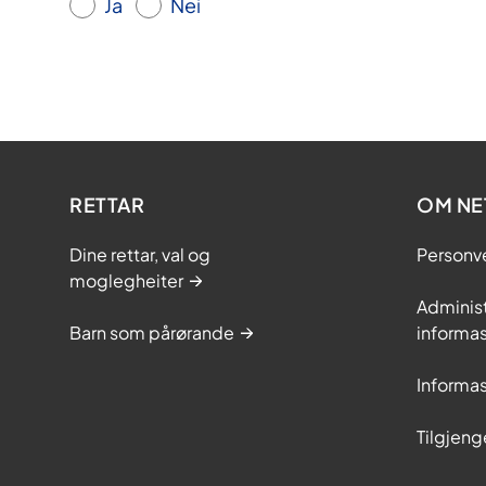
Ja
Nei
RETTAR
OM NE
Dine rettar, val og
Personv
moglegheiter
Adminis
Barn som pårørande
informas
Informas
Tilgjeng