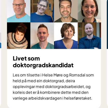
s
k
a
r
a
r
i
H
M
R
Livet som
doktorgradskandidat
Les om tilsette i Helse Møre og Romsdal som
held på med ein doktorgrad, deira
opplevingar med doktorgradsarbeidet, og
korleis det er å kombinere dette med den
vanlege arbeidskvardagen i helseføretaket.
L