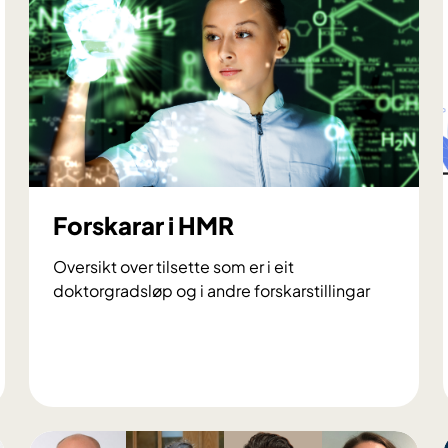
Forskarar i HMR
Oversikt over tilsette som er i eit
doktorgradsløp og i andre forskarstillingar
F
o
r