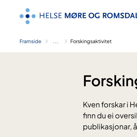
Hopp
til
innhald
Framside
..
.
Forskingsaktivitet
Forskin
Kven forskar i 
finn du ei overs
publikasjonar, 