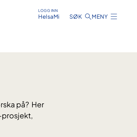
LOGG INN
HelsaMi
SØK
MENY
orska på? Her
-prosjekt,