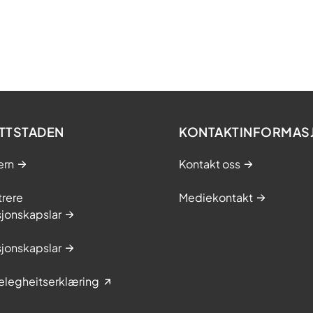
a
n
d
i
d
a
t
TTSTADEN
KONTAKTINFORMAS
ern
Kontakt oss
trere
Mediekontakt
jonskapslar
jonskapslar
elegheitserklæring