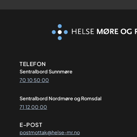
Kontaktinformasjon
TELEFON
Sentralbord Sunnmøre
70 10 50 00
Sentralbord Nordmøre og Romsdal
71 12 00 00
E-POST
postmottak@helse-mr.no