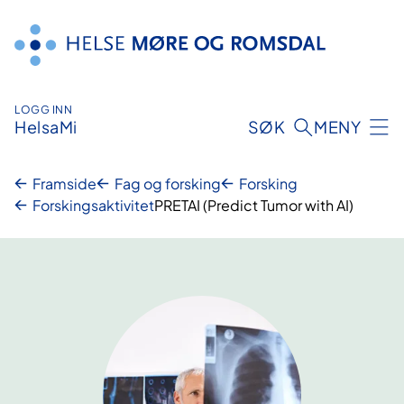
Hopp
til
innhald
LOGG INN
HelsaMi
SØK
MENY
Framside
Fag og forsking
Forsking
Forskingsaktivitet
PRETAI (Predict Tumor with AI)