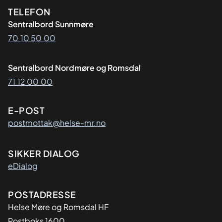
Kontaktinformasjon
TELEFON
Sentralbord Sunnmøre
70 10 50 00
Sentralbord Nordmøre og Romsdal
71 12 00 00
E-POST
postmottak@helse-mr.no
SIKKER DIALOG
eDialog
Adresse
POSTADRESSE
Helse Møre og Romsdal HF
Postboks 1600