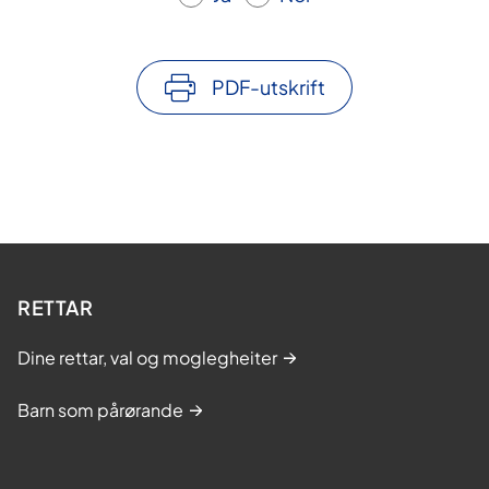
PDF-utskrift
RETTAR
Dine rettar, val og moglegheiter
Barn som pårørande