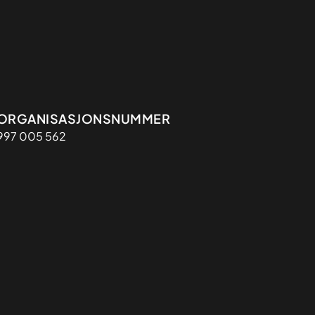
Organisasjon
ORGANISASJONSNUMMER
997 005 562