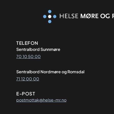
Kontaktinformasjon
TELEFON
Sentralbord Sunnmøre
70 10 50 00
Sentralbord Nordmøre og Romsdal
71 12 00 00
E-POST
postmottak@helse-mr.no