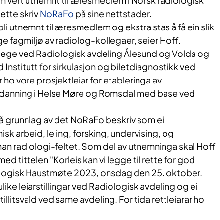
m vert utnemnt til æresmedlem i Norsk radiologisk
ette skriv
NoRaFo
på sine nettstader.​
 bli utnemnt til æresmedlem og ekstra stas å få ein slik
e fagmiljø av radiolog-kollegaer, seier Hoff.​
lege ved Radiologisk avdeling Ålesund og Volda og
Institutt for sirkulasjon og biletdiagnostikk ved
ho vore prosjektleiar for etableringa av
tdanning i Helse Møre og Romsdal med base ved
på grunnlag av det NoRaFo beskriv som ei
isk arbeid, leiing, forsking, undervising, og
an radiologi-feltet. Som del av utnemninga skal Hoff
d tittelen "Korleis kan vi legge til rette for god
ologisk Haustmøte 2023, onsdag den 25. oktober.
ulike leiarstillingar ved Radiologisk avdeling og ei
tillitsvald ved same avdeling. For tida rettleiarar ho