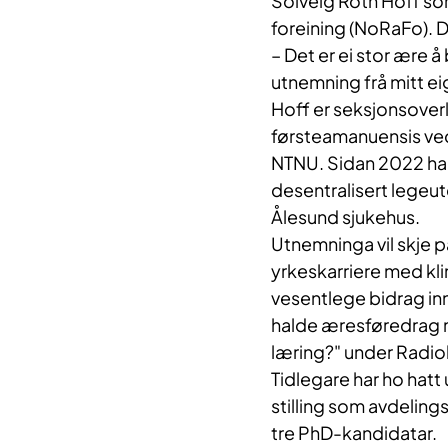
Solveig Roth Hoff so
foreining (NoRaFo). D
– Det er ei stor ære å
utnemning frå mitt eig
Hoff er seksjonsover
førsteamanuensis ved 
NTNU. Sidan 2022 har 
desentralisert legeu
Ålesund sjukehus.
Utnemninga vil skje ​
yrkeskarriere med klin
vesentlege bidrag inn
halde æresføredrag me
læring?" under Radi
Tidlegare har ho hatt 
stilling som avdelings
tre PhD-kandidatar.