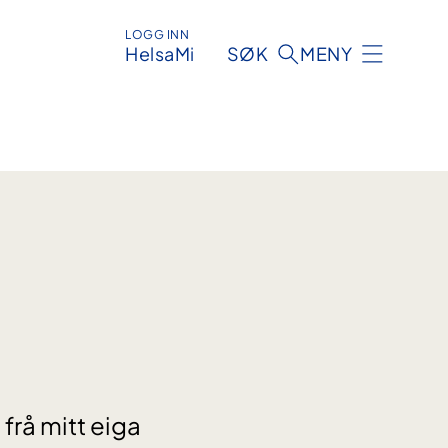
LOGG INN
HelsaMi
SØK
MENY
 frå mitt eiga