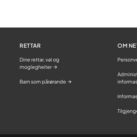
RETTAR
OM NE
Dine rettar, val og
Personv
moglegheiter
Adminis
Barn som pårørande
informas
Informas
Tilgjeng