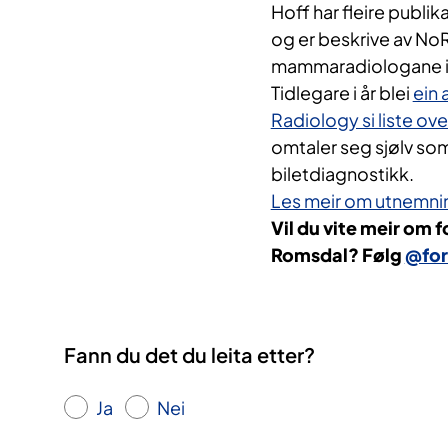
Hoff har fleire publik
og er beskrive av NoR
mammaradiologane i
Tidlegare i år ​blei
ein 
Radiology si liste ov
omtaler seg sjølv som
biletdiagnostikk.​
Les meir om utnemnin
​Vil du vite meir om 
Romsdal? Følg
@for
Fann du det du leita etter?
Ja
Nei