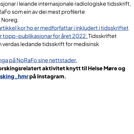
asjonar i leiande internasjonale radiologiske tidsskrift,
aFo som ein av dei mest profilerte
 Noreg.
artikkel kor ho er medforfattar i inkludert i tidsskriftet
er topp-publikasjonar for året 2022.
Tidsskriftet
 verdas ledande tidsskrift for medisinsk
ga på NoRaFo sine nettstader.​​
forskingsrelatert aktivitet knytt til Helse Møre og
sking_hmr
på Instagram.​​