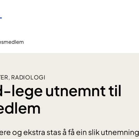
æresmedlem
ER, RADIOLOGI
-lege utnemnt til
edlem
 ære og ekstra stas å få ein slik utnemning