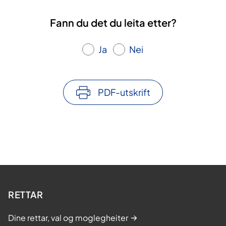
Fann du det du leita etter?
Ja
Nei
PDF-utskrift
RETTAR
Dine rettar, val og moglegheiter