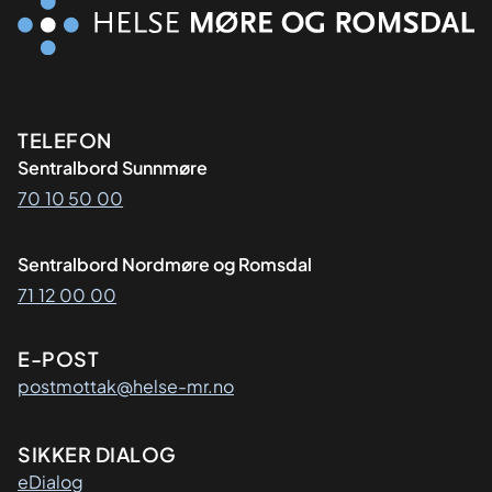
Kontaktinformasjon
TELEFON
Sentralbord Sunnmøre
70 10 50 00
Sentralbord Nordmøre og Romsdal
71 12 00 00
E-POST
postmottak@helse-mr.no
SIKKER DIALOG
eDialog