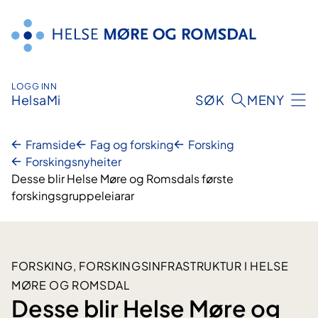
Hopp
til
innhald
LOGG INN
HelsaMi
SØK
MENY
Framside
Fag og forsking
Forsking
Forskingsnyheiter
Desse blir Helse Møre og Romsdals første
forskingsgruppeleiarar
FORSKING, FORSKINGSINFRASTRUKTUR I HELSE
MØRE OG ROMSDAL
Desse blir Helse Møre og