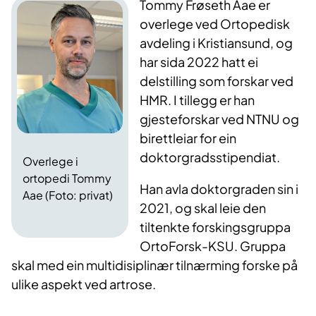
Tom
my Frøseth Aae er
overlege ved Ortopedisk
avdeling i Kristiansund, og
har sida 2022 hatt ei
delstilling som forskar ved
HMR. I tillegg er han
gjesteforskar ved NTNU og
birettleiar for ein
doktorgradsstipendiat.
Overlege i
ortopedi Tommy
Han avla doktorgraden sin i
Aae (Foto: privat)
2021, og skal leie den
tiltenkte forskingsgruppa
OrtoForsk-KSU. Gruppa
skal med ein multidisiplinær tilnærming forske på
ulike aspekt ved artrose.