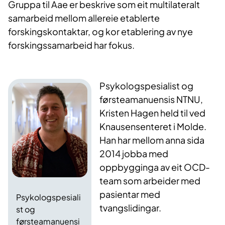
Gruppa til Aae er beskrive som eit multilateralt
samarbeid mellom allereie etablerte
forskingskontaktar, og kor etablering av nye
forskingssamarbeid har fokus.
Psykologspesialist og
førsteamanuensis NTNU,
Kristen Hagen held til ved
Knausensenteret i Molde.
Han har mellom anna sida
2014 jobba med
oppbygginga av eit OCD-
team som arbeider med
pasientar med
Psykologspesiali
tvangslidingar.
st og
førsteamanuensi