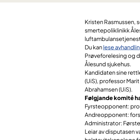
Kristen Rasmussen, se
smertepoliklinikk Åle
luftambulansetjenes
Du kan
lese avhandlin
Prøveforelesing og di
Ålesund sjukehus.
Kandidaten sine rettl
(UiS), professor Mari
Abrahamsen (UiS).
Følgjande komité h
Fyrsteopponent: prof
Andreopponent: forsk
Administrator: Første
Leiar av disputasen 
helstevitskapelege fa