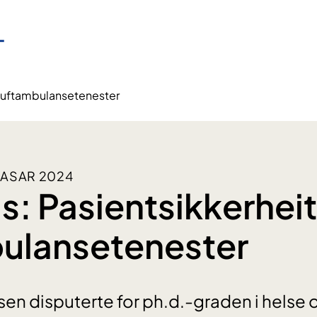
i luftambulansetenester
TASAR 2024
s: Pasientsikkerheit 
ulansetenester
en disputerte for ph.d.-graden i helse 