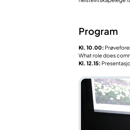
Program
Kl. 10.00:
Prøveforel
What role does commu
Kl. 12.15:
Presentasjo