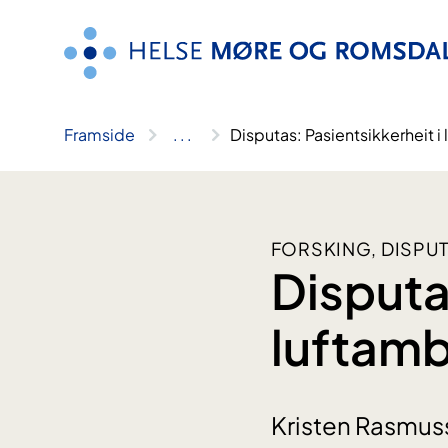
Hopp
til
innhald
Framside
..
.
Disputas: Pasientsikkerheit 
FORSKING, DISPU
Disputa
luftamb
Kristen Rasmuss