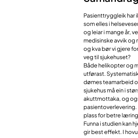
Pasienttryggleik har
som elles i helsevese
og leiar i mange år, ve
medisinske avvik og n
og kva bør vi gjere fo
veg til sjukehuset?
Både helikopter og 
utførast. Systematisk 
dømes teamarbeid og
sjukehus må ein i stø
akuttmottaka, og ogs
pasientoverlevering. 
plass for betre læri
Funna i studien kan hj
gir best effekt. I ho