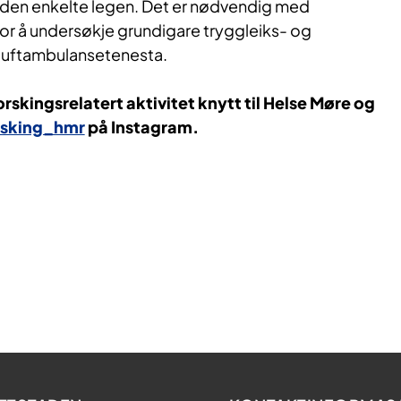
v den enkelte legen. Det er nødvendig med
for å undersøkje grundigare tryggleiks- og
i luftambulansetenesta.
orskingsrelatert aktivitet knytt til Helse Møre og
sking_hmr
på Instagram.​