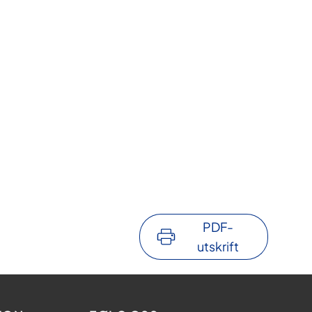
PDF-
utskrift