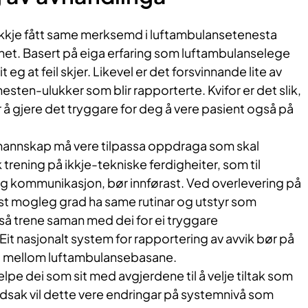
 ikkje fått same merksemd i luftambulansetenesta
net. Basert på eiga erfaring som luftambulanselege
it eg at feil skjer. Likevel er det forsvinnande lite av
esten-ulukker som blir rapporterte. Kvifor er det slik,
r å gjere det tryggare for deg å vere pasient også på
mannskap må vere tilpassa oppdraga som skal
trening på ikkje-tekniske ferdigheiter, som til
 kommunikasjon, bør innførast. Ved overlevering på
rst mogleg grad ha same rutinar og utstyr som
å trene saman med dei for ei tryggare
Eit nasjonalt system for rapportering av avvik bør på
ng mellom luftambulansebasane.
elpe dei som sit med avgjerdene til å velje tiltak som
vudsak vil dette vere endringar på systemnivå som