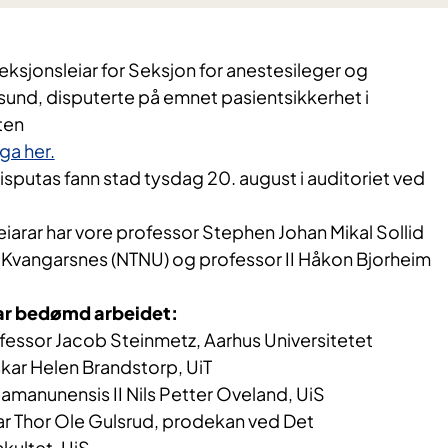
ksjonsleiar for Seksjon for anestesileger og
sund, disputerte på emnet pasientsikkerhet i
ten
ga her.
sputas fann stad tysdag 20. august i auditoriet ved
eiarar har vore professor Stephen Johan Mikal Sollid
t Kvangarsnes (NTNU) og professor II Håkon Bjorheim
ar bedømd arbeidet:
essor Jacob Steinmetz, Aarhus Universitetet
ar Helen Brandstorp, UiT
amanunensis II Nils Petter Oveland, UiS
var Thor Ole Gulsrud, prodekan ved Det
kultet, UiS.