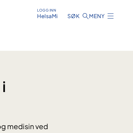
LOGG INN
HelsaMi
SØK
MENY
i
og medisin ved