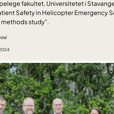
pelege fakultet, Universitetet i Stavang
tient Safety in Helicopter Emergency Se
ed methods study”.
idal
.2024