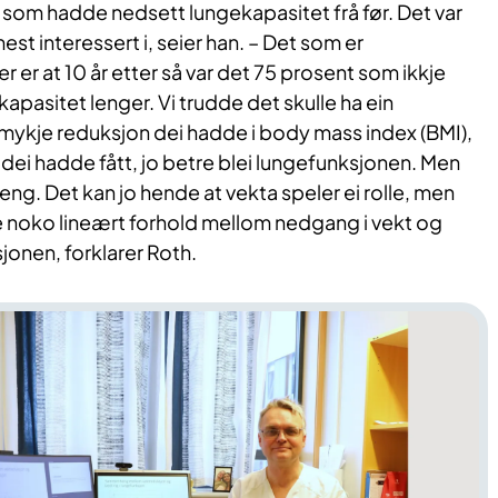
 som hadde nedsett lungekapasitet frå før. Det var
st interessert i, seier han. – Det som er
 er at 10 år etter så var det 75 prosent som ikkje
pasitet lenger. Vi trudde det skulle ha ein
kje reduksjon dei hadde i body mass index (BMI),
 dei hadde fått, jo betre blei lungefunksjonen. Men
ng. Det kan jo hende at vekta speler ei rolle, men
e noko lineært forhold mellom nedgang i vekt og
jonen, forklarer Roth.