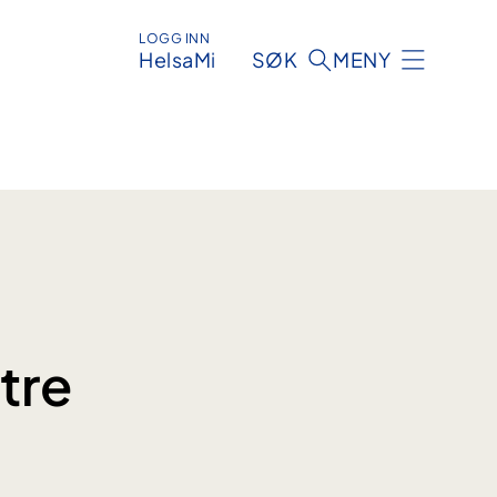
LOGG INN
HelsaMi
SØK
MENY
tre