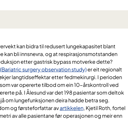
rvekt kan bidra til redusert lungekapasitet blant
e kan bli innsnevra, og at respirasjonsmotstanden
eduksjon etter gastrisk bypass motverke dette?
ariatric surgery observation study)
er eit regionalt
jer langtidseffektar etter fedmekirurgi. I perioden
som var opererte tilbod om ein 10-årskontroll ved
ererte på. I Ålesund var det 198 pasientar som deltok
å sjå om lungefunksjonen deira hadde betra seg.
dom og førsteforfattar av
artikkelen
, Kjetil Roth, fortel
ometri av alle pasientane før operasjonen og meir enn