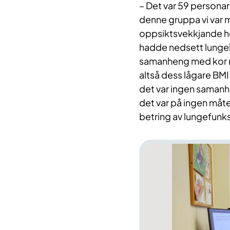
– Det var 59 personar
denne gruppa vi var me
oppsiktsvekkjande her
hadde nedsett lungeka
samanheng med kor my
altså dess lågare BMI
det var ingen samanhe
det var på ingen måt
betring av lungefunks