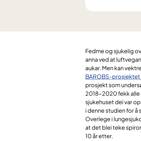
Fedme og sjukelig ove
anna ved at luftvegan
aukar. Men kan vektr
BAROBS-prosjektet (B
prosjekt som undersøk
2018-2020 fekk alle 
sjukehuset dei var op
i denne studien for 
Overlege i lungesjuk
at det blei teke spir
10 år etter.