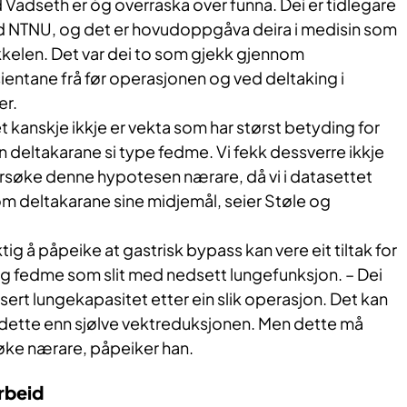
d Vadseth er òg overraska over funna. Dei er tidlegare
d NTNU, og det er hovudoppgåva deira i medisin som
ikkelen. Det var dei to som gjekk gjennom
sientane frå før operasjonen og ved deltaking i
er.
t kanskje ikkje er vekta som har størst betyding for
 deltakarane si type fedme. Vi fekk dessverre ikkje
ersøke denne hypotesen nærare, då vi i datasettet
m deltakarane sine midjemål, seier Støle og
tig å påpeike at gastrisk bypass kan vere eit tiltak for
g fedme som slit med nedsett lungefunksjon. – Dei
lisert lungekapasitet etter ein slik operasjon. Det kan
l dette enn sjølve vektreduksjonen. Men dette må
øke nærare, påpeiker han.
rbeid