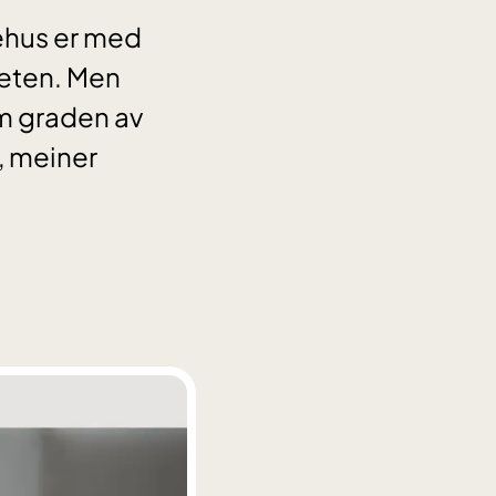
kehus er med
iteten. Men
m graden av
, meiner