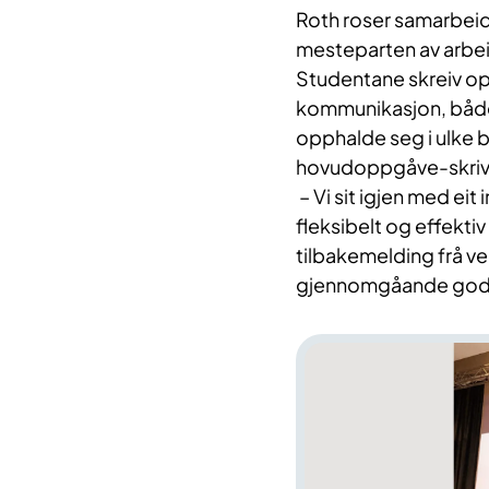
Roth roser samarbeid
mesteparten av arbeid
Studentane skreiv opp
kommunikasjon, både
opphalde seg i ulke 
hovudoppgåve-skriv
– Vi sit igjen med eit 
fleksibelt og effektiv
tilbakemelding frå v
gjennomgåande god fag