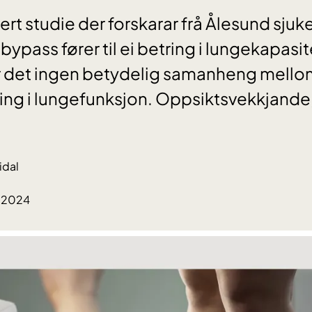
ert studie der forskarar frå Ålesund sju
k bypass fører til ei betring i lungekapas
 det ingen betydelig samanheng mello
ing i lungefunksjon. Oppsiktsvekkjande
idal
6.2024