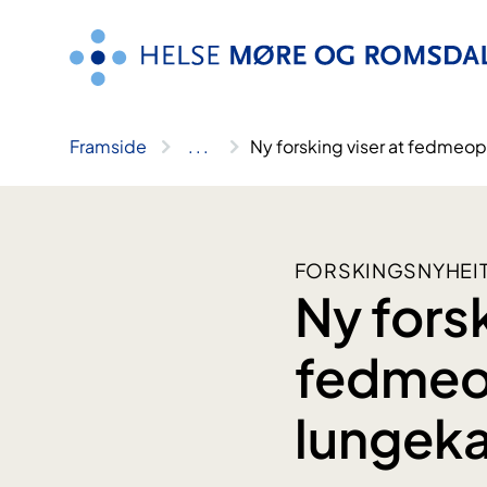
Hopp
til
innhald
Framside
..
.
Ny forsking viser at fedmeope
FORSKINGSNYHEI
Ny forsk
fedmeop
lungeka