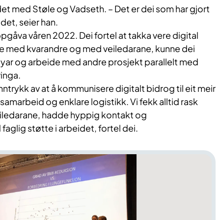
et med Støle og Vadseth. – Det er dei som har gjort
et, seier han.
gåva våren 2022. Dei fortel at takka vere digital
 med kvarandre og med veiledarane, kunne dei
byar og arbeide med andre prosjekt parallelt med
inga.
inntrykk av at å kommunisere digitalt bidrog til eit meir
 samarbeid og enklare logistikk. Vi fekk alltid rask
eiledarane, hadde hyppig kontakt og
lig støtte i arbeidet, fortel dei.