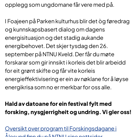
opplegg som ungdomane får vere med på.
I Foajeen på Parken kulturhus blir det òg føredrag
og kunnskapsbasert dialog om dagens
energisituasjon og det stadig aukande
energibehovet. Det skjer tysdag den 26.
september på NTNU Kveld. Der får du møte
forskarar som gir innsikt i korleis det blir arbeidd
for eit grønt skifte og får vite korleis
energieffektivisering er ein av nøklane for å løyse
energikrisa som no er merkbar for oss alle.
Hald av datoane for ein festival fylt med
forsking, nysgjerrigheit og undring. Vi gler oss!
Oversikt over program til Forskingsdagane i
Ålesund finn du på NTNU sine nettsider.