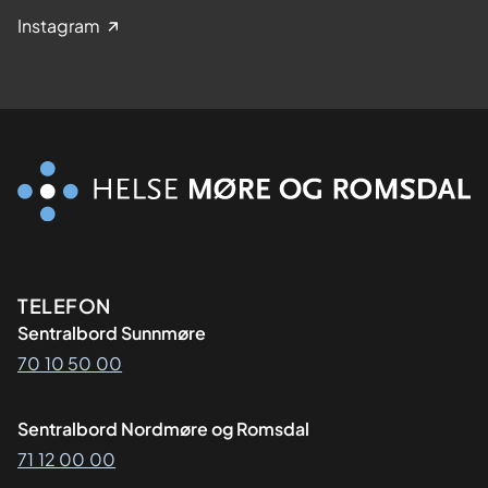
Instagram
Kontaktinformasjon
TELEFON
Sentralbord Sunnmøre
70 10 50 00
Sentralbord Nordmøre og Romsdal
71 12 00 00