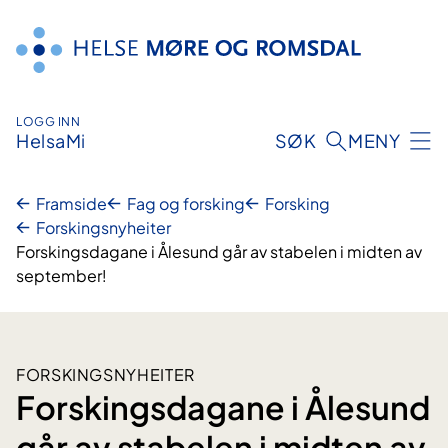
Hopp
til
innhald
LOGG INN
HelsaMi
SØK
MENY
Framside
Fag og forsking
Forsking
Forskingsnyheiter
Forskingsdagane i Ålesund går av stabelen i midten av
september!
FORSKINGSNYHEITER
Forskingsdagane i Ålesund
går av stabelen i midten av