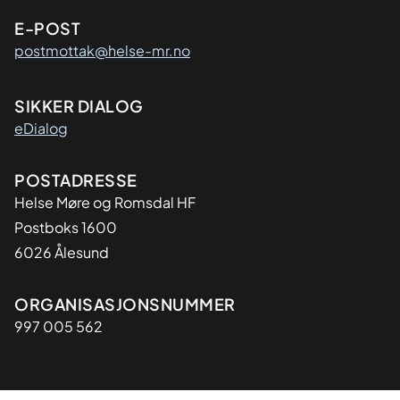
E-POST
postmottak@helse-mr.no
SIKKER DIALOG
eDialog
Adresse
POSTADRESSE
Helse Møre og Romsdal HF
Postboks 1600
6026 Ålesund
Organisasjon
ORGANISASJONSNUMMER
997 005 562