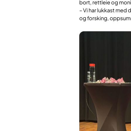
bort, rettleie og mon
– Vi har lukkast med 
og forsking, oppsu