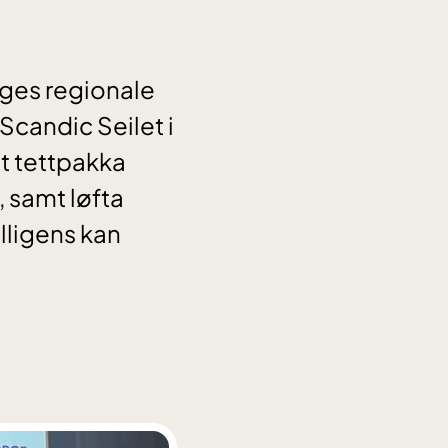
ges regionale
Scandic Seilet i
t tettpakka
 samt løfta
lligens kan