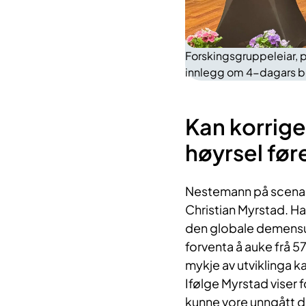
Forskingsgruppeleiar, 
innlegg om 4-dagars be
Kan korrige
høyrsel fø
Nestemann på scena v
Christian Myrstad. Ha
den globale demensu
forventa å auke frå 57
mykje av utviklinga k
Ifølge Myrstad viser
kunne vore unngått de