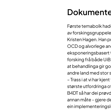
Dokumentert
Første temabolk hadde 
av forskingsgruppele
Kristen Hagen. Han p
OCD og alvorlege ang
eksponeringsbasert 
forsking frå både Ui
at behandlinga gir god
andre land med stor 
– Trass i at vi har kjen
største utfordringa o
B4DT så har dei prøvd
annan måte - gjere den
ein implementeringslo