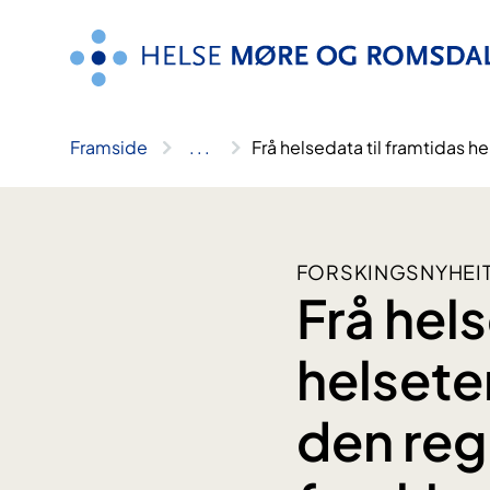
Hopp
til
innhald
Framside
..
.
Frå helsedata til framtidas 
FORSKINGSNYHEIT
Frå hels
helsete
den reg