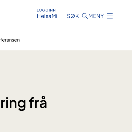
LOGG INN
HelsaMi
SØK
MENY
nferansen
ing frå