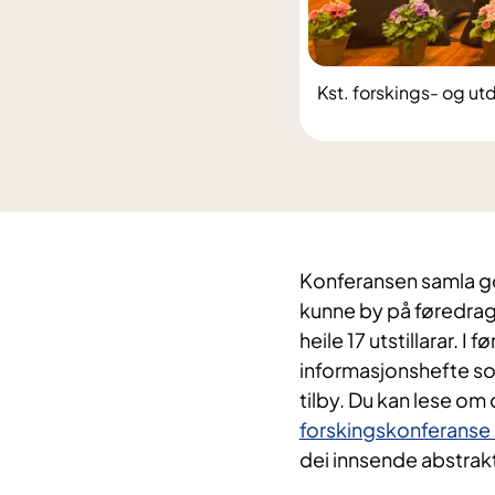
Kst. forskings- og u
Konferansen samla go
kunne by på føredrag
heile 17 utstillarar.
I fø
informasjonshefte som
tilby. Du kan lese om 
forskingskonferanse
dei innsende abstrakt