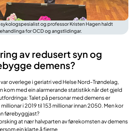
psykologspesialist og professor Kristen Hagen haldt
handlinga for OCD og angstlidingar.
ring av redusert syn og
rebygge demens?
ar overlege i geriatri ved Helse Nord-Trøndelag,
n kom med ein alarmerande statistikk når det gjeld
tfordringa: Talet på personar med demens er
 millionar i 2019 til 153 millionar innan 2050. Men kor
an førebyggjast?
 forsking at nær halvparten av førekomsten av demens
rsom ein klarte å fjerne