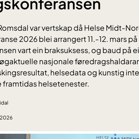
gskonferansen
Romsdal var vertskap då Helse Midt-Nor
anse 2026 blei arrangert 11.-12. mars på 
sen vart ein braksuksess, og baud på ei
gaktuelle nasjonale føredragshaldarar,
skingsresultat, helsedata og kunstig inte
kle framtidas helsetenester.
idal
.2026