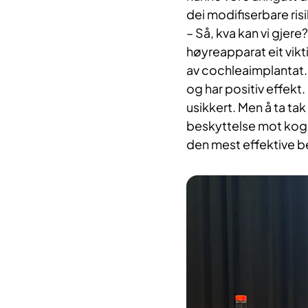
dei modifiserbare ris
– Så, kva kan vi gjer
høyreapparat eit vikt
av cochleaimplantat.
og har positiv effekt
usikkert. Men å ta ta
beskyttelse mot kogni
den mest effektive b