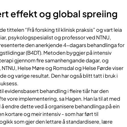
 effekt og global spreiing
tittelen “Frå forsking til klinisk praksis” og vart leia
iar, psykologspesialist og professor ved NTNU,
resenterte den anerkjende 4-dagars behandlinga for
stlidingar (B4DT). Metoden byggjer på intensiv
terapi gjennom fire samanhengande dagar, og
B, NTNU, Helse Møre og Romsdal og Helse Førde viser
e og varige resultat. Den har også blitt tatt i bruk i
suksess.
t til evidensbasert behandling i fleire tiår har den
fte vore implementering, sa Hagen. Han la til at med
 å endre dette ved å organisere behandlinga på ein
 kortare og meir intensiv - som har ført til
gikk som gjer den lettare å standardisere, lære