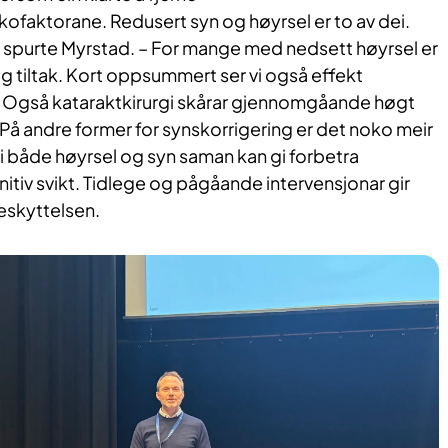
ikofaktorane. Redusert syn og høyrsel er to av dei.
e? spurte Myrstad. – For mange med nedsett høyrsel er
ig tiltak. Kort oppsummert ser vi også effekt
 Også kataraktkirurgi skårar gjennomgåande høgt
. På andre former for synskorrigering er det noko meir
k i både høyrsel og syn saman kan gi forbetra
tiv svikt. Tidlege og pågåande intervensjonar gir
eskyttelsen.