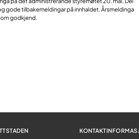
nga på det administrerande styremøtet 20. mai. Dei
g gode tilbakemeldingar på innhaldet. Årsmeldinga
 som godkjend.
TTSTADEN
KONTAKTINFORMAS