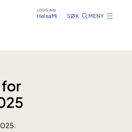
LOGG INN
HelsaMi
SØK
MENY
 for
2025
2025.