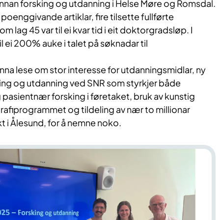
r innan forsking og utdanning i Helse Møre og Romsdal.
poenggivande artiklar, fire tilsette fullførte
 lag 45 var til ei kvar tid i eit doktorgradsløp. I
il ei 200% auke i talet på søknadar til
nna lese om stor interesse for utdanningsmidlar, ny
sking og utdanning ved SNR som styrkjer både
 pasientnær forsking i føretaket, bruk av kunstig
afiprogrammet og tildeling av nær to millionar
kt i Ålesund, for å nemne noko.