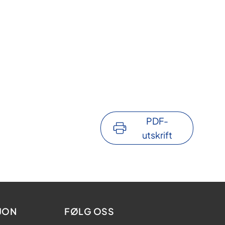
PDF-
utskrift
JON
FØLG OSS