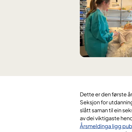
Dette er den første å
Seksjon for utdanning
slått saman til ein sek
av dei viktigaste hend
Årsmeldinga ligg publ