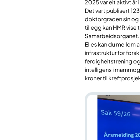
2025 var eit aktivt å
Det vart publisert 123 
doktorgraden sin og om
tillegg kan HMR vise t
Samarbeidsorganet.
Elles kan du mellom a
infrastruktur for for
ferdigheitstrening og
intelligens i mammogr
kroner til kreftprosje