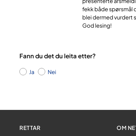
presenterte årsmeldi
fekk både spørsmål o
blei dermed vurdert
God lesing!
Fann du det du leita etter?
Ja
Nei
RETTAR
OM NE