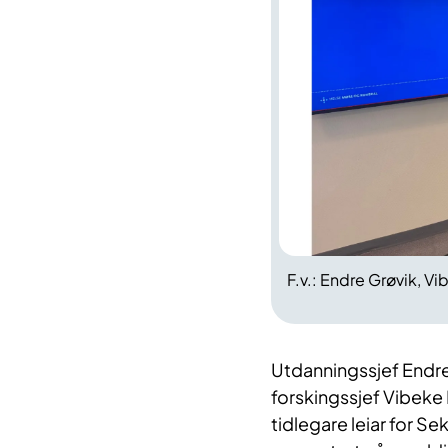
F.v.: Endre Grøvik, V
Utdanningssjef Endre 
forskingssjef Vibek
tidlegare leiar for Se