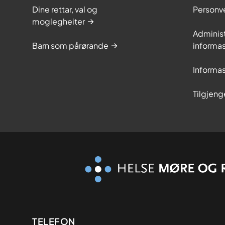
Dine rettar, val og
Personv
moglegheiter
Adminis
Barn som pårørande
informas
Informas
Tilgjeng
Kontaktinformasjon
TELEFON