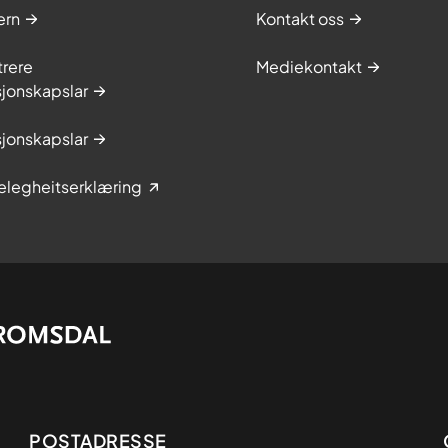
ern
Kontakt oss
trere
Mediekontakt
jonskapslar
jonskapslar
elegheitserklæring
Adresse
POSTADRESSE