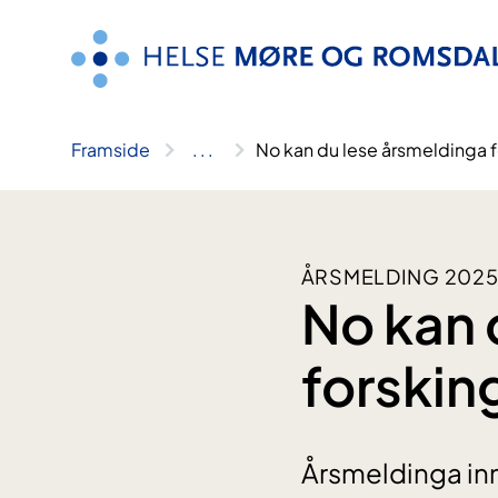
Hopp
til
innhald
Framside
..
.
No kan du lese årsmeldinga f
ÅRSMELDING 202
No kan 
forskin
Årsmeldinga inn