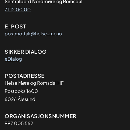
Sentralbord Nordmøre og Romsdal
71 12 00 00
E-POST
postmottak@helse-mr.no
SIKKER DIALOG
eDialog
Adresse
POSTADRESSE
Helse Møre og Romsdal HF
Postboks 1600
6026 Ålesund
Organisasjon
ORGANISASJONSNUMMER
997 005 562