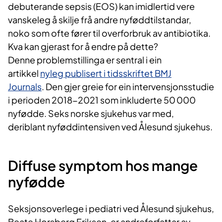
debuterande sepsis (EOS) kan imidlertid vere
vanskeleg å skilje frå andre nyføddtilstandar,
noko som ofte fører til overforbruk av antibiotika.
Kva kan gjerast for å endre på dette?
Denne problemstillinga er sentral i ein
artikkel
nyleg publisert i
ti
dsskriftet BMJ
Journals
. Den gjer greie for ein intervensjonsstudie
i perioden 2018-2021 som inkluderte 50 000
nyfødde. Seks norske sjukehus var med,
deriblant nyføddintensiven ved Ålesund sjukehus.
Diffuse symptom hos mange
nyfødde
Seksjonsoverlege i pediatri ved Ålesund sjukehus,
Beate Horsberg Eriksen, er andreforfattar av