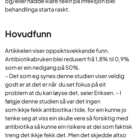
og/eller hadde klare teikn på infeksjon blei
behandlinga starta raskt.
Hovudfunn
Artikkelen viser oppsiktsvekkande funn.
Antibiotikabruken blei redusert frå 1,8% til 0,9%
som er ein nedgang på 50%.
– Det som eg synes denne studien viser veldig
godt er at det er når du set fokus på eit
problem at du kan løyse det, seier Eriksen. – I
følgje denne studien så var det ingen
som ikkje fekk antibiotika i tide, for ein kunne jo
tenke seg at viss ein skulle vere så forsiktig med
antibiotika så kunne ein risikere at dei som faktisk
treng det ikkje fekk det. Men det skjedde altso