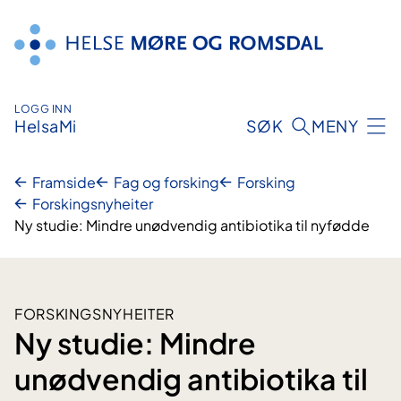
Hopp
til
innhald
LOGG INN
HelsaMi
SØK
MENY
Framside
Fag og forsking
Forsking
Forskingsnyheiter
Ny studie: Mindre unødvendig antibiotika til nyfødde
FORSKINGSNYHEITER
Ny studie: Mindre
unødvendig antibiotika til