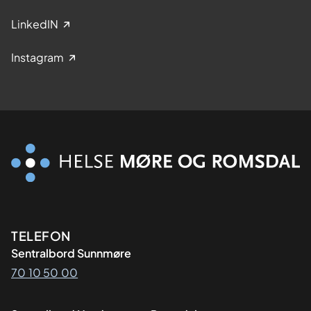
LinkedIN
Instagram
Kontaktinformasjon
TELEFON
Sentralbord Sunnmøre
70 10 50 00