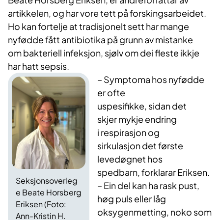
artikkelen, og har vore tett på forskingsarbeidet.
Ho kan fortelje at tradisjonelt sett har mange
nyfødde fått antibiotika på grunn av mistanke
om bakteriell infeksjon, sjølv om dei fleste ikkje
har hatt sepsis.
– Symptoma hos nyfødde
er ofte
uspesifikke, sidan det
skjer mykje endring
i respirasjon og
sirkulasjon det første
levedøgnet hos
spedbarn, forklarar Eriksen.
Seksjonsoverleg
– Ein del kan ha rask pust,
e Beate Horsberg
høg puls eller låg
Eriksen (Foto:
oksygenmetting, noko som
Ann-Kristin H.