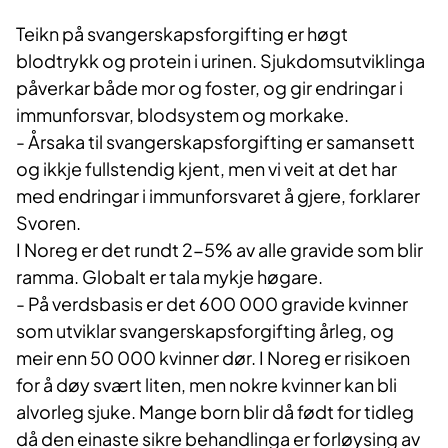
Teikn på svangerskapsforgifting er høgt
blodtrykk og protein i urinen. Sjukdomsutviklinga
påverkar både mor og foster, og gir endringar i
immunforsvar, blodsystem og morkake.
- Årsaka til svangerskapsforgifting er samansett
og ikkje fullstendig kjent, men vi veit at det har
med endringar i immunforsvaret å gjere, forklarer
Svoren.
I Noreg er det rundt 2-5% av alle gravide som blir
ramma. Globalt er tala mykje høgare.
- På verdsbasis er det 600 000 gravide kvinner
som utviklar svangerskapsforgifting årleg, og
meir enn 50 000 kvinner dør. I Noreg er risikoen
for å døy svært liten, men nokre kvinner kan bli
alvorleg sjuke. Mange born blir då født for tidleg
då den einaste sikre behandlinga er forløysing av