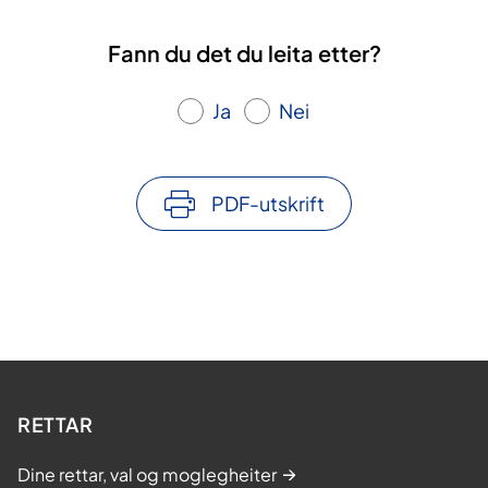
Fann du det du leita etter?
Ja
Nei
PDF-utskrift
RETTAR
Dine rettar, val og moglegheiter