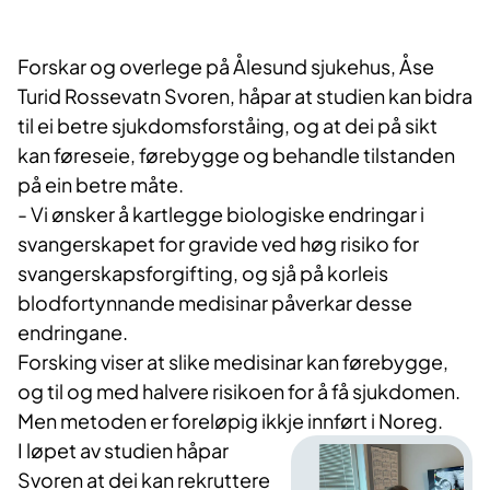
Forskar og overlege på Ålesund sjukehus, Åse
Turid Rossevatn Svoren, håpar at studien kan bidra
til ei betre sjukdomsforståing, og at dei på sikt
kan føreseie, førebygge og behandle tilstanden
på ein betre måte.
- Vi ønsker å kartlegge biologiske endringar i
svangerskapet for gravide ved høg risiko for
svangerskapsforgifting, og sjå på korleis
blodfortynnande medisinar påverkar desse
endringane.
Forsking viser at slike medisinar kan førebygge,
og til og med halvere risikoen for å få sjukdomen.
Men metoden er foreløpig ikkje innført i Noreg.
I løpet av studien håpar
Svoren at dei kan rekruttere