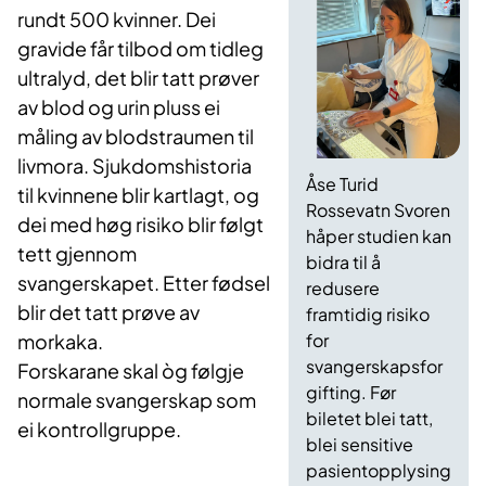
rundt 500 kvinner. Dei
gravide får tilbod om tidleg
ultralyd, det blir tatt prøver
av blod og urin pluss ei
måling av blodstraumen til
livmora. Sjukdomshistoria
Åse Turid
til kvinnene blir kartlagt, og
Rossevatn Svoren
dei med høg risiko blir følgt
håper studien kan
tett gjennom
bidra til å
svangerskapet. Etter fødsel
redusere
blir det tatt prøve av
framtidig risiko
for
morkaka.
svangerskapsfor
Forskarane skal òg følgje
gifting. Før
normale svangerskap som
biletet blei tatt,
ei kontrollgruppe.
blei sensitive
pasientopplysing