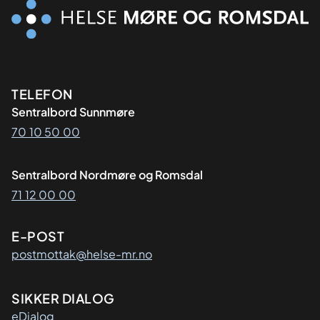
Kontaktinformasjon
TELEFON
Sentralbord Sunnmøre
70 10 50 00
Sentralbord Nordmøre og Romsdal
71 12 00 00
E-POST
postmottak@helse-mr.no
SIKKER DIALOG
eDialog