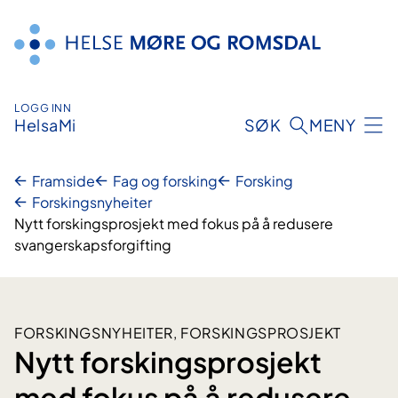
Hopp
til
innhald
LOGG INN
HelsaMi
SØK
MENY
Framside
Fag og forsking
Forsking
Forskingsnyheiter
Nytt forskingsprosjekt med fokus på å redusere
svangerskapsforgifting
FORSKINGSNYHEITER, FORSKINGSPROSJEKT
Nytt forskingsprosjekt
med fokus på å redusere