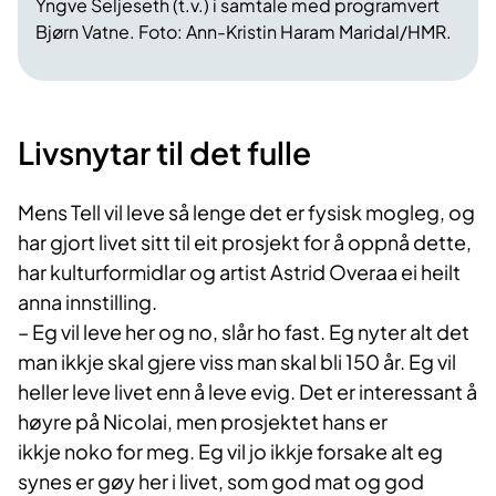
Yngve Seljeseth (t.v.) i samtale med programvert
Bjørn Vatne. Foto: Ann-Kristin Haram Maridal/HMR.
Livsnytar til det fulle
Mens Tell vil leve så lenge det er fysisk mogleg, og
har gjort livet sitt til eit prosjekt for å oppnå dette,
har kulturformidlar og artist Astrid Overaa ei heilt
anna innstilling.
– Eg vil leve her og no, slår ho fast. Eg nyter alt det
man ikkje skal gjere viss man skal bli 150 år. Eg vil
heller leve livet enn å leve evig. Det er interessant å
høyre på Nicolai, men prosjektet hans er
ikkje noko for meg. Eg vil jo ikkje forsake alt eg
synes er gøy her i livet, som god mat og god