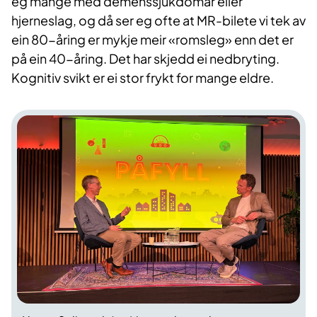
eg mange med demenssjukdomar eller
hjerneslag, og då ser eg ofte at MR-bilete vi tek av
ein 80-åring er mykje meir «romsleg» enn det er
på ein 40-åring. Det har skjedd ei nedbryting.
Kognitiv svikt er ei stor frykt for mange eldre.