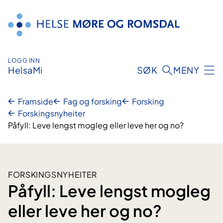
Hopp
til
innhald
LOGG INN
HelsaMi
SØK
MENY
Framside
Fag og forsking
Forsking
Forskingsnyheiter
Påfyll: Leve lengst mogleg eller leve her og no?
FORSKINGSNYHEITER
Påfyll: Leve lengst mogleg
eller leve her og no?