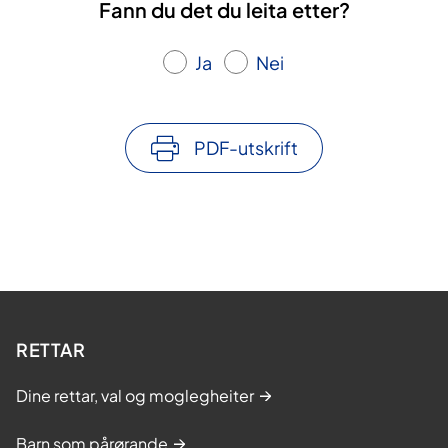
Fann du det du leita etter?
Ja
Nei
PDF-utskrift
RETTAR
Dine rettar, val og moglegheiter
Barn som pårørande