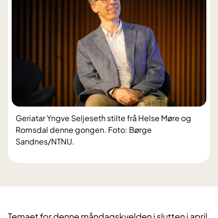
Geriatar Yngve Seljeseth stilte frå Helse Møre og
Romsdal denne gongen. Foto: Børge
Sandnes/NTNU.
Temaet for denne måndagskvelden i slutten i april