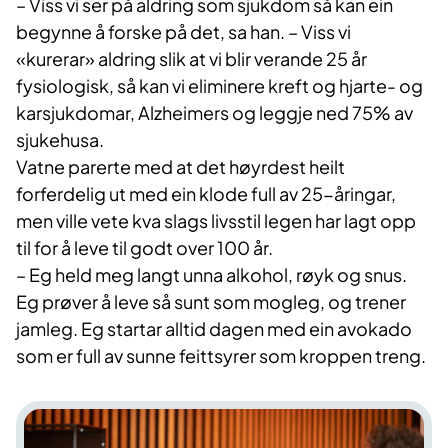
– Viss vi ser på aldring som sjukdom så kan ein
begynne å forske på det, sa han. – Viss vi
«kurerar» aldring slik at vi blir verande 25 år
fysiologisk, så kan vi eliminere kreft og hjarte- og
karsjukdomar, Alzheimers og leggje ned 75% av
sjukehusa.
Vatne parerte med at det høyrdest heilt
forferdelig ut med ein klode full av 25-åringar,
men ville vete kva slags livsstil legen har lagt opp
til for å leve til godt over 100 år.
– Eg held meg langt unna alkohol, røyk og snus.
Eg prøver å leve så sunt som mogleg, og trener
jamleg. Eg startar alltid dagen med ein avokado
som er full av sunne feittsyrer som kroppen treng.