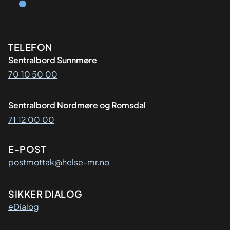
Kontaktinformasjon
TELEFON
Sentralbord Sunnmøre
70 10 50 00
Sentralbord Nordmøre og Romsdal
71 12 00 00
E-POST
postmottak@helse-mr.no
SIKKER DIALOG
eDialog