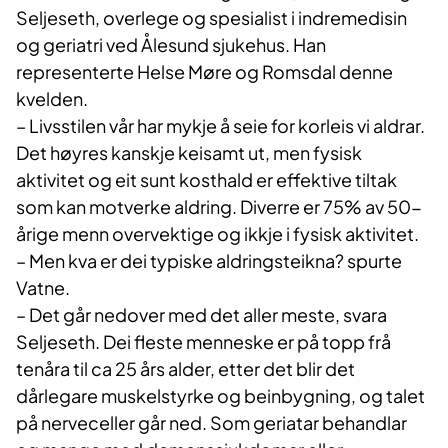
Seljeseth, overlege og spesialist i indremedisin
og geriatri ved Ålesund sjukehus. Han
representerte Helse Møre og Romsdal denne
kvelden.
– Livsstilen vår har mykje å seie for korleis vi aldrar.
Det høyres kanskje keisamt ut, men fysisk
aktivitet og eit sunt kosthald er effektive tiltak
som kan motverke aldring. Diverre er 75% av 50-
årige menn overvektige og ikkje i fysisk aktivitet.
– Men kva er dei typiske aldringsteikna? spurte
Vatne.
– Det går nedover med det aller meste, svara
Seljeseth. Dei fleste menneske er på topp frå
tenåra til ca 25 års alder, etter det blir det
dårlegare muskelstyrke og beinbygning, og talet
på nerveceller går ned. Som geriatar behandlar