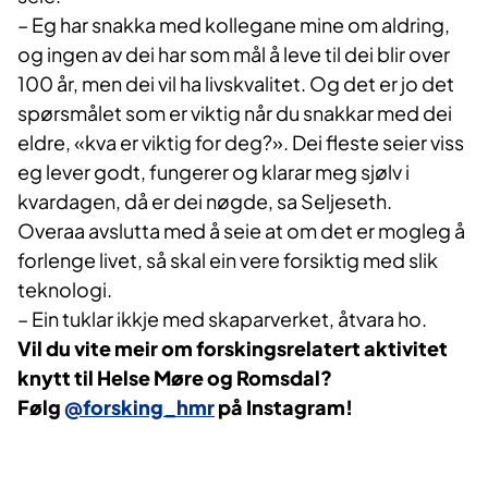
– Eg har snakka med kollegane mine om aldring,
og ingen av dei har som mål å leve til dei blir over
100 år, men dei vil ha livskvalitet. Og det er jo det
spørsmålet som er viktig når du snakkar med dei
eldre, «kva er viktig for deg?». Dei fleste seier viss
eg lever godt, fungerer og klarar meg sjølv i
kvardagen, då er dei nøgde, sa Seljeseth.
Overaa avslutta med å seie at om det er mogleg å
forlenge livet, så skal ein vere forsiktig med slik
teknologi.
– Ein tuklar ikkje med skaparverket, åtvara ho.
Vil du vite meir om forskingsrelatert aktivitet
knytt til Helse Møre og Romsdal?
Følg
@forsking_hmr​
på Instagram!