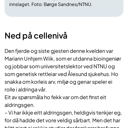
innslaget. Foto: Børge Sandnes/NTNU.
Ned på cellenivå
Den fjerde og siste gjesten denne kvelden var
Mariann Unhjem Wiik, som er utdanna bioingeniør
og jobbar som universitetslektor ved NTNU og
som genetisk rettleiar ved Ålesund sjukehus. Ho
snakka om korleis arv, miljø og genar speler ei
rolle i aldringa vår.
Eit av spørsmåla ho fekk var om det finst eit
aldringsgen.
– Vi har ikkje eitt aldringsgen, heldigvis tenkjer eg,
for då hadde det vore veldig sårbart. Men det har
blitt gjort ei rekkje studiar der forskarar har funne