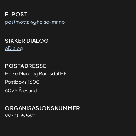
E-POST
postmottak@helse-mr.no
SIKKER DIALOG
eDialog
Adresse
POSTADRESSE
Helse Møre og Romsdal HF
Postboks 1600
6026 Ålesund
Organisasjon
ORGANISASJONSNUMMER
997 005 562