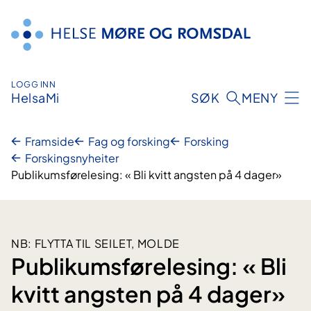
Hopp
til
innhald
LOGG INN
HelsaMi
SØK
MENY
Framside
Fag og forsking
Forsking
Forskingsnyheiter
Publikumsførelesing: « Bli kvitt angsten på 4 dager»
NB: FLYTTA TIL SEILET, MOLDE
Publikumsførelesing: « Bli
kvitt angsten på 4 dager»