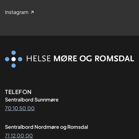
Instagram
Kontaktinformasjon
TELEFON
Sentralbord Sunnmøre
70 10 50 00
Sentralbord Nordmøre og Romsdal
71 12 00 00