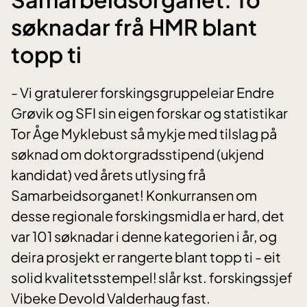
søknadar frå HMR blant
topp ti
- Vi gratulerer forskingsgruppeleiar Endre
Grøvik og SFI sin eigen forskar og statistikar
Tor Åge Myklebust så mykje med tilslag på
søknad om doktorgradsstipend (ukjend
kandidat) ved årets utlysing frå
Samarbeidsorganet! Konkurransen om
desse regionale forskingsmidla er hard, det
var 101 søknadar i denne kategorien i år, og
deira prosjekt er rangerte blant topp ti - eit
solid kvalitetsstempel! slår kst. forskingssjef
Vibeke Devold Valderhaug fast.