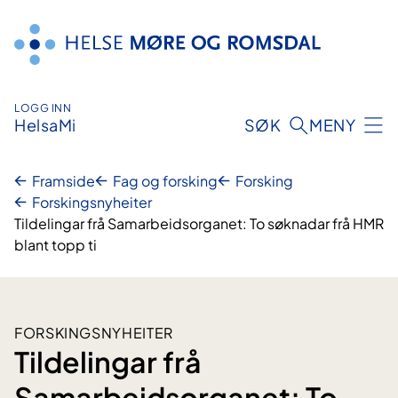
Hopp
til
innhald
LOGG INN
HelsaMi
SØK
MENY
Framside
Fag og forsking
Forsking
Forskingsnyheiter
Tildelingar frå Samarbeidsorganet: To søknadar frå HMR
blant topp ti
FORSKINGSNYHEITER
Tildelingar frå
Samarbeidsorganet: To