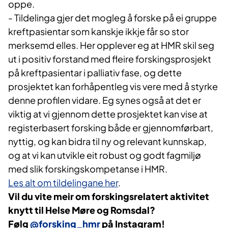
oppe.
- Tildelinga gjer det mogleg å forske på ei gruppe
kreftpasientar som kanskje ikkje får so stor
merksemd elles. Her opplever eg at HMR skil seg
ut i positiv forstand med fleire forskingsprosjekt
på kreftpasientar i palliativ fase, og dette
prosjektet kan forhåpentleg vis vere med å styrke
denne profilen vidare. Eg synes også at det er
viktig at vi gjennom dette prosjektet kan vise at
registerbasert forsking både er gjennomførbart,
nyttig, og kan bidra til ny og relevant kunnskap,
og at vi kan utvikle eit robust og godt fagmiljø
med slik forskingskompetanse i HMR.
Les alt om tildelingane her
.
Vil du vite meir om forskingsrelatert aktivitet
knytt til Helse Møre og Romsdal?
Følg
@forsking_hmr​
på Instagram!