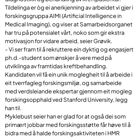
Tildelinga er òg ei anerkjenning av arbeidet vi gjer i
forskingsgruppa AIMI (Artificial Intelligence in
Medical Imaging), og viser at Samarbeidsorganet
har tru på potensialet vårt, noko som gir ekstra
motivasjon for vidare arbeid, seier Grøvik.
- Vi ser fram til å rekruttere ein dyktig og engasjert
ph.d.-student som ønskjer å vere med på
utviklinga av framtidas kreftbehandling.
Kandidaten vil få ein unik moglegheit til å arbeide i
eit tverrfagleg forskingsmiljø, og samarbeide
med verdsleiande ekspertar gjennom eit mogleg
forskingsopphald ved Stanford University, legg
han til.
Myklebust seier han er glad for at også dei som
primært jobbar med forskingsstøtte får høve til å
bidra med å halde forskingsaktiviteten i HMR