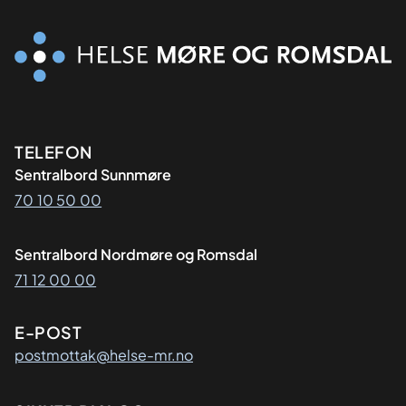
Kontaktinformasjon
TELEFON
Sentralbord Sunnmøre
70 10 50 00
Sentralbord Nordmøre og Romsdal
71 12 00 00
E-POST
postmottak@helse-mr.no