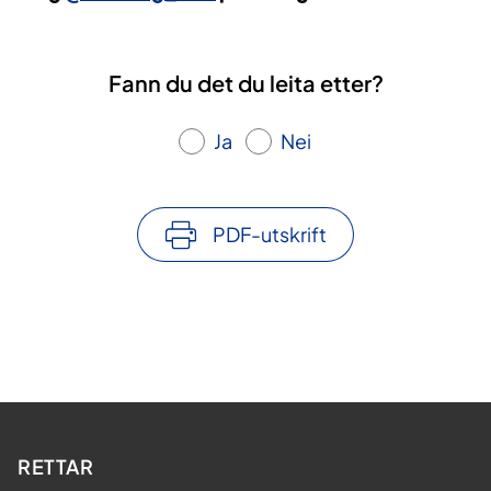
Fann du det du leita etter?
Ja
Nei
PDF-utskrift
RETTAR