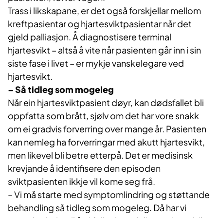
Trass i likskapane, er det også forskjellar mellom
kreftpasientar og hjartesviktpasientar når det
gjeld palliasjon. Å diagnostisere terminal
hjartesvikt – altså å vite når pasienten går inn i sin
siste fase i livet – er mykje vanskelegare ved
hjartesvikt.
– Så tidleg som mogeleg
Når ein hjartesviktpasient døyr, kan dødsfallet bli
oppfatta som brått, sjølv om det har vore snakk
om ei gradvis forverring over mange år. Pasienten
kan nemleg ha forverringar med akutt hjartesvikt,
men likevel bli betre etterpå. Det er medisinsk
krevjande å identifisere den episoden
sviktpasienten ikkje vil kome seg frå.
– Vi må starte med symptomlindring og støttande
behandling så tidleg som mogeleg. Då har vi