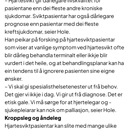
– Hjartesvikt gir dårlegare livskvalitet for
pasientane enn dei fleste andre kroniske
sjukdomar. Sviktpasientar har også dårlegare
prognose enn pasientar med dei fleste
kreftsjukdomar, seier Hole.
Han peikar på forsking på hjartesviktpasientar
som viser at vanlige symptom ved hjartesvikt ofte
blir dårleg behandla terminalt eller ikkje blir
vurdert i det heile, og at behandlingsplanar kan ha
ein tendens til å ignorere pasienten sine eigne
ønsker.
– Vi skal gi spesialisthelsetenester ut frå behov.
Det gjer vi ikkje i dag. Vi gir ut frå diagnose. Det er
etisk gale. Vi må sørge for at hjertelegar og -
sjukepleiarar kan nok om palliasjon, seier Hole.
Kroppsleg og åndeleg
Hjartesviktpasientar kan slite med mange ulike