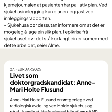
kjernejournalen at pasienten har palliativ plan. Ved
sjukehusinnlegging kan planen leggast ved
innleggingsrapporten.
– Sjukehusa bør dessutan informere om at det er
mogeleg å lage ein slik plan. I epikrisa frå
sjukehuset bør det stå kor langt ein er komen med
dette arbeidet, seier Alme.
27. FEBRUAR 2025
Livet som
doktorgradskandidat: Anne-
Mari Holte Flusund
Anne-Mari Holte Flusund er røntgenlege ved
radiologisk avdeling ved Molde sjukehus og
ph.d.-kandidat. Ho forskar på bildefunn på MR