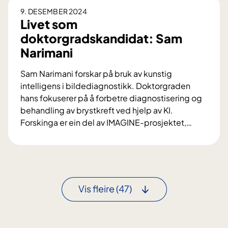
a
e
9. DESEMBER 2024
d
t
Livet som
s
s
doktorgradskandidat: Sam
k
o
Narimani
a
m
n
d
Sam Narimani forskar på bruk av kunstig
d
o
intelligens i bildediagnostikk. Doktorgraden
i
k
hans fokuserer på å forbetre diagnostisering og
d
t
behandling av brystkreft ved hjelp av KI.
a
o
Forskinga er ein del av IMAGINE-prosjektet,
…
t
r
L
:
g
i
A
r
v
n
a
e
n
d
t
e
Vis fleire
(47)
s
s
-
k
o
M
a
m
a
n