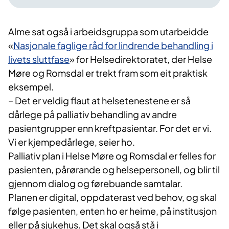
Alme sat også i arbeidsgruppa som utarbeidde
«
Nasjonale faglige råd for lindrende behandling i
livets sluttfase
» for Helsedirektoratet, der Helse
Møre og Romsdal er trekt fram som eit praktisk
eksempel.
– Det er veldig flaut at helsetenestene er så
dårlege på palliativ behandling av andre
pasientgrupper enn kreftpasientar. For det er vi.
Vi er kjempedårlege, seier ho.
Palliativ plan i Helse Møre og Romsdal er felles for
pasienten, pårørande og helsepersonell, og blir til
gjennom dialog og førebuande samtalar.
Planen er digital, oppdaterast ved behov, og skal
følge pasienten, enten ho er heime, på institusjon
eller på sjukehus. Det skal også stå i