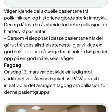
eksempel etter eit stort hjarteinfarkt. Den
Vågen kjende dei aktuelle pasientane frå
kan også utvikle seg gradvis over fleire år.
poliklinikken, og historiene gjorde sterkt inntrykk.
I dag er det omtrent like mange som døyr
Der og då lova ho å arbeide for betre palliasjon for
av hjarte- og karsjukdommar som av
hjartesviktpasientar.
kreft,
ifølge Dødsårsakregisteret
ved
– Dersom vi slepp tak i desse pasientane når dei
Folkehelseinstituttet.
går ut frå spesialisthelsetenesta, gjer vi ikkje ein
god nok jobb. Vi må sørge for at nokon følgjer dei
Førekomsten aukar med alderen, og
opp på ein god måte, seier Vågen.
tilstanden rammar først og fremst eldre.
Fagdag
Rundt 10 prosent av alle over 75 år har
Onsdag 13. mars var det ikkje ein ledig stol i
hjartesvikt. Mange kan leve lenge med
auditoriet ved Ålesund sjukehus. På Vågen sitt
tilstanden,
ifølge helsenorge.no
.
initiativ blei det arrangert fagdag om palliasjon for
denne pasientgruppa.