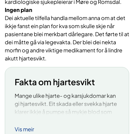
kardiologiske sjukepleierar i Møre og Romsdal.
Ingen plan
Dei aktuelle tilfella handla mellom anna om at det
ikkje fanst ein plan for kva som skulle skje når
pasientane blei merkbart dårlegare. Det førte til at
dei måtte gå via legevakta. Der blei dei nekta
morfin og andre viktige medikament for å lindre
akutt hjartesvikt.
Fakta om hjartesvikt
Mange ulike hjarte- og karsjukdomar kan
gi hjartesvikt. Eit skada eller svekka hjarte
klarer ikkje å pumpe så mykje blod som
kroppen treng.
Vis meir
Hjartesvikten kan oppstå akutt, for