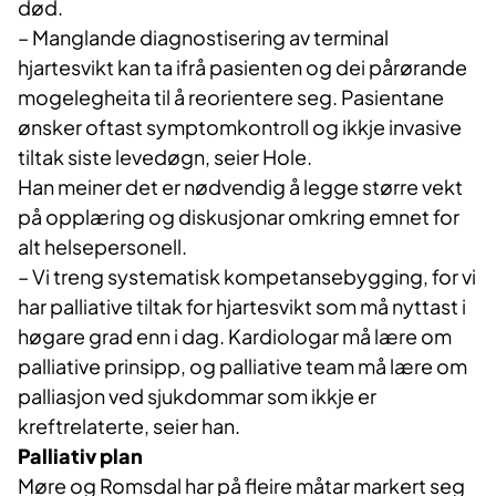
død.
– Manglande diagnostisering av terminal
hjartesvikt kan ta ifrå pasienten og dei pårørande
mogelegheita til å reorientere seg. Pasientane
ønsker oftast symptomkontroll og ikkje invasive
tiltak siste levedøgn, seier Hole.
Han meiner det er nødvendig å legge større vekt
på opplæring og diskusjonar omkring emnet for
alt helsepersonell.
– Vi treng systematisk kompetansebygging, for vi
har palliative tiltak for hjartesvikt som må nyttast i
høgare grad enn i dag. Kardiologar må lære om
palliative prinsipp, og palliative team må lære om
palliasjon ved sjukdommar som ikkje er
kreftrelaterte, seier han.
Palliativ plan
Møre og Romsdal har på fleire måtar markert seg