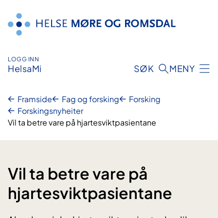
Hopp
til
innhald
LOGG INN
HelsaMi
SØK
MENY
Framside
Fag og forsking
Forsking
Forskingsnyheiter
Vil ta betre vare på hjartesviktpasientane
Vil ta betre vare på
hjartesviktpasientane