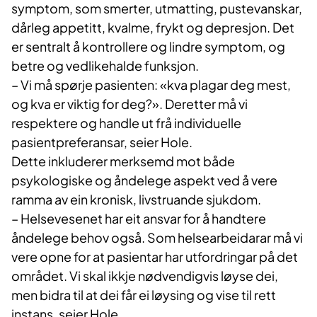
symptom, som smerter, utmatting, pustevanskar,
dårleg appetitt, kvalme, frykt og depresjon. Det
er sentralt å kontrollere og lindre symptom, og
betre og vedlikehalde funksjon.
– Vi må spørje pasienten: «kva plagar deg mest,
og kva er viktig for deg?». Deretter må vi
respektere og handle ut frå individuelle
pasientpreferansar, seier Hole.
Dette inkluderer merksemd mot både
psykologiske og åndelege aspekt ved å vere
ramma av ein kronisk, livstruande sjukdom.
– Helsevesenet har eit ansvar for å handtere
åndelege behov også. Som helsearbeidarar må vi
vere opne for at pasientar har utfordringar på det
området. Vi skal ikkje nødvendigvis løyse dei,
men bidra til at dei får ei løysing og vise til rett
instans, seier Hole.