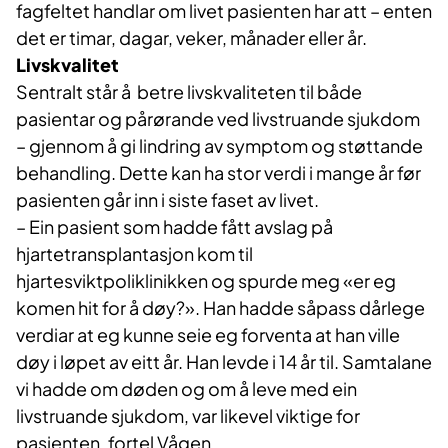
fagfeltet handlar om livet pasienten har att – enten
det er timar, dagar, veker, månader eller år.
Livskvalitet
Sentralt står å betre livskvaliteten til både
pasientar og pårørande ved livstruande sjukdom
– gjennom å gi lindring av symptom og støttande
behandling. Dette kan ha stor verdi i mange år før
pasienten går inn i siste faset av livet.
– Ein pasient som hadde fått avslag på
hjartetransplantasjon kom til
hjartesviktpoliklinikken og spurde meg «er eg
komen hit for å døy?». Han hadde såpass dårlege
verdiar at eg kunne seie eg forventa at han ville
døy i løpet av eitt år. Han levde i 14 år til. Samtalane
vi hadde om døden og om å leve med ein
livstruande sjukdom, var likevel viktige for
pasienten, fortel Vågen.