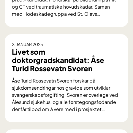
og CT ved traumatiske hovudskadar. Saman
med Hodeskadegruppa ved St. Olavs
…
L
i
v
e
2. JANUAR 2025
t
Livet som
s
doktorgradskandidat: Åse
o
Turid Rossevatn Svoren
m
d
Åse Turid Rossevatn Svoren forskar på
o
sjukdomsendringar hos gravide som utviklar
k
svangerskapsforgifting. Svoren er overlege ved
t
Ålesund sjukehus, og alle førstegongsfødande
o
der får tilbod om å vere med i prosjektet
…
r
L
g
i
r
v