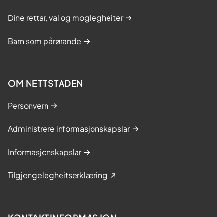
e
:
v
Dine rettar, val og moglegheiter
S
a
a
t
Barn som pårørande
m
n
N
S
a
v
r
OM NETTSTADEN
o
i
r
m
Personvern
e
a
n
n
Administrere informasjonskapslar
i
Informasjonskapslar
Tilgjengelegheitserklæring