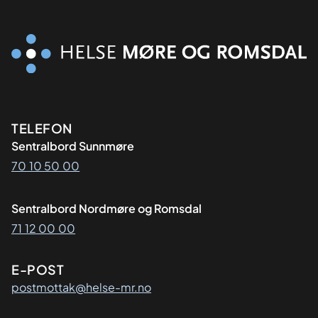
Kontaktinformasjon
TELEFON
Sentralbord Sunnmøre
70 10 50 00
Sentralbord Nordmøre og Romsdal
71 12 00 00
E-POST
postmottak@helse-mr.no