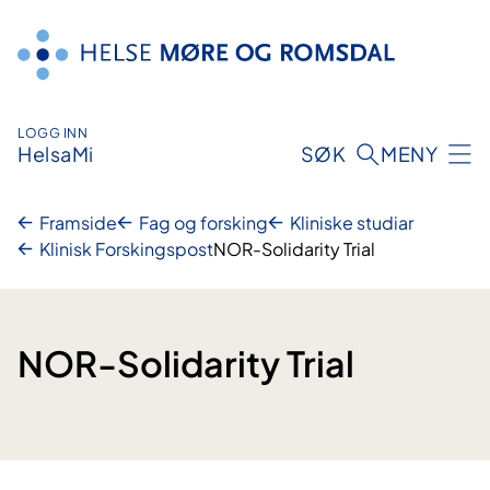
Hopp
til
innhald
LOGG INN
HelsaMi
SØK
MENY
Framside
Fag og forsking
Kliniske studiar
Klinisk Forskingspost
NOR-Solidarity Trial
NOR-Solidarity Trial