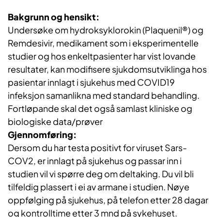
Bakgrunn og hensikt:
Undersøke om hydroksyklorokin (Plaquenil®) og
Remdesivir, medikament som i eksperimentelle
studier og hos enkeltpasienter har vist lovande
resultater, kan modifisere sjukdomsutviklinga hos
pasientar innlagt i sjukehus med COVID19
infeksjon samanlikna med standard behandling.
Fortløpande skal det også samlast kliniske og
biologiske data/prøver
Gjennomføring:
Dersom du har testa positivt for viruset Sars-
COV2, er innlagt på sjukehus og passar inn i
studien vil vi spørre deg om deltaking. Du vil bli
tilfeldig plassert i ei av armane i studien. Nøye
oppfølging på sjukehus, på telefon etter 28 dagar
og kontrolltime etter 3 mnd på sykehuset.