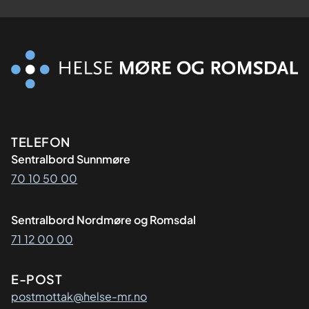
Kontaktinformasjon
TELEFON
Sentralbord Sunnmøre
70 10 50 00
Sentralbord Nordmøre og Romsdal
71 12 00 00
E-POST
postmottak@helse-mr.no