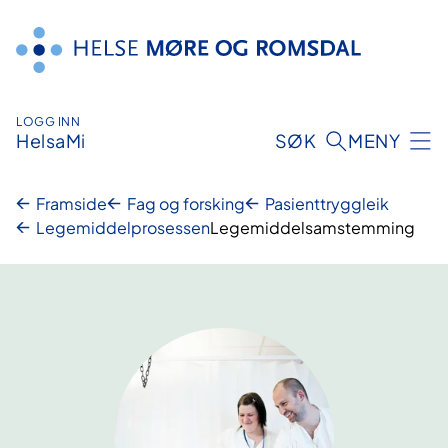
Hopp
til
innhald
LOGG INN
HelsaMi
SØK
MENY
Framside
Fag og forsking
Pasienttryggleik
Legemiddelprosessen
Legemiddelsamstemming