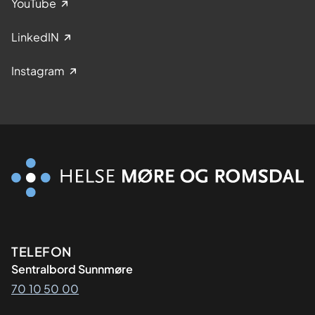
YouTube
LinkedIN
Instagram
Kontaktinformasjon
TELEFON
Sentralbord Sunnmøre
70 10 50 00