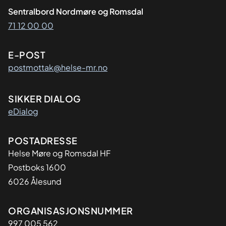
Sentralbord Nordmøre og Romsdal
71 12 00 00
E-POST
postmottak@helse-mr.no
SIKKER DIALOG
eDialog
Adresse
POSTADRESSE
Helse Møre og Romsdal HF
Postboks 1600
6026 Ålesund
Organisasjon
ORGANISASJONSNUMMER
997 005 562