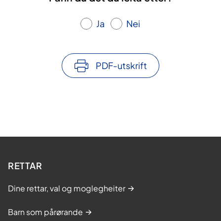
Ja
Nei
PDF-utskrift
RETTAR
Dine rettar, val og moglegheiter
Barn som pårørande