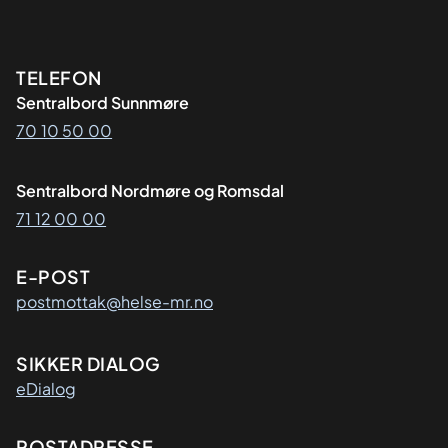
Kontaktinformasjon
TELEFON
Sentralbord Sunnmøre
70 10 50 00
Sentralbord Nordmøre og Romsdal
71 12 00 00
E-POST
postmottak@helse-mr.no
SIKKER DIALOG
eDialog
POSTADRESSE