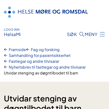
Hopp
til
innhald
LOGG INN
HelsaMi
SØK
MENY
Framside
Fag og forsking
Samhandling for pasientsikkerhet
Fastlegar og andre tilvisarar
Nyheitsbrev til fastlegar og andre tilvisarar
Utvidar stenging av døgntilbodet til barn
Utvidar stenging av
døgntilbodet til barn